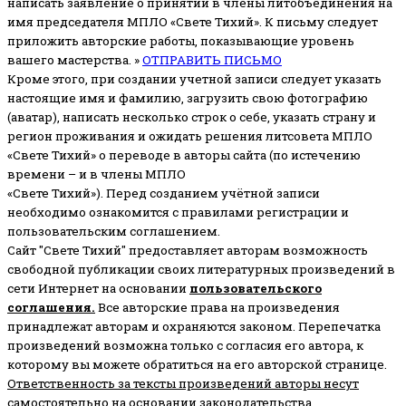
написать заявление о принятии в члены литобъединения на
имя председателя МПЛО «Свете Тихий».
К письму следует
приложить авторские работы, показывающие уровень
вашего мастерства. »
ОТПРАВИТЬ ПИСЬМО
Кроме этого, при создании учетной записи следует указать
настоящие имя и фамилию, загрузить свою фотографию
(аватар), написать несколько строк о себе, указать страну и
регион проживания и ожидать решения литсовета МПЛО
«Свете Тихий» о переводе в авторы сайта (по истечению
времени – и в члены МПЛО
«Свете Тихий»). Перед созданием учётной записи
необходимо ознакомится с правилами регистрации и
пользовательским соглашением.
Сайт "Свете Тихий" предоставляет авторам возможность
свободной публикации своих литературных произведений в
сети Интернет на основании
пользовательского
соглашени
я
.
Все авторские права на произведения
принадлежат авторам и охраняются законом.
Перепечатка
произведений возможна только с согласия его автора, к
которому вы можете обратиться на его авторской странице.
Ответственность за тексты произведений авторы несут
самостоятельно
на основании законодательства.