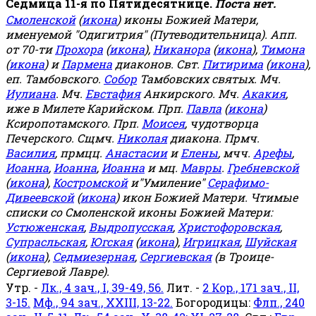
Седмица 11-я по Пятидесятнице.
Поста нет.
Смоленской
(
икона
) иконы Божией Матери,
именуемой "Одигитрия" (Путеводительница). Апп.
от 70-ти
Прохора
(
икона
),
Никанора
(
икона
),
Тимона
(
икона
) и
Пармена
диаконов. Свт.
Питирима
(
икона
),
еп. Тамбовского.
Собор
Тамбовских святых. Мч.
Иулиана
. Мч.
Евстафия
Анкирского. Мч.
Акакия
,
иже в Милете Карийском. Прп.
Павла
(
икона
)
Ксиропотамского. Прп.
Моисея
, чудотворца
Печерского. Сщмч.
Николая
диакона. Прмч.
Василия
, прмцц.
Анастасии
и
Елены
, мчч.
Арефы
,
Иоанна
,
Иоанна
,
Иоанна
и мц.
Мавры
.
Гребневской
(
икона
),
Костромской
и"Умиление"
Серафимо-
Дивеевской
(
икона
) икон Божией Матери. Чтимые
списки со Смоленской иконы Божией Матери:
Устюженская
,
Выдропусская
,
Христофоровская
,
Супрасльская
,
Югская
(
икона
),
Игрицкая
,
Шуйская
(
икона
),
Седмиезерная
,
Сергиевская
(в Троице-
Сергиевой Лавре).
Утр. -
Лк., 4 зач., I, 39-49, 56.
Лит. -
2 Кор., 171 зач., II,
3-15.
Мф., 94 зач., XXIII, 13-22.
Богородицы:
Флп., 240