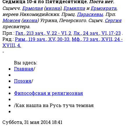
Седмица 10-я по Пятидесятнице.
Поста нет.
Сщмчч.
Ермолая
(
икона
),
Ермиппа
и
Ермократа
,
иереев Никомидийских. Прмц.
Параскевы
. Прп.
Моисея
(
икона
) Угрина, Печерского. Сщмч.
Сергия
пресвитера.
Прп.:
Гал., 213 зач., V, 22 - VI, 2.
Лк., 24 зач., VI, 17-23
.
Ряд.:
Рим., 119 зач., XV, 30-33.
Мф., 73 зач., XVII, 24 -
XVIII, 4.
-
Вы здесь:
Главная
/
Поэзия
/
Философская и религиозная
/
Как нашла на Русь туча темная
Суббота, 31 мая 2014 18:41