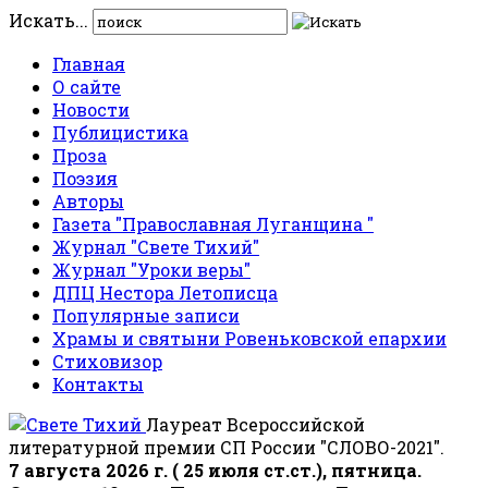
Искать...
Главная
О сайте
Новости
Публицистика
Проза
Поэзия
Авторы
Газета "Православная Луганщина "
Журнал "Свете Тихий"
Журнал "Уроки веры"
ДПЦ Нестора Летописца
Популярные записи
Храмы и святыни Ровеньковской епархии
Стиховизор
Контакты
Лауреат Всероссийской
литературной премии СП России "СЛОВО-2021".
7 августа 2026 г. ( 25 июля ст.ст.), пятница.