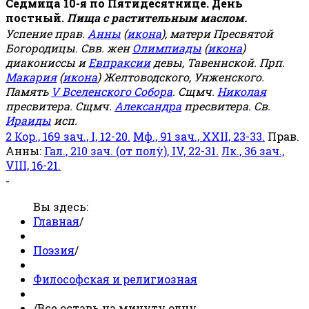
Седмица 10-я по Пятидесятнице. День
постный.
Пища с растительным маслом.
Успение прав.
Анны
(
икона
), матери Пресвятой
Богородицы. Свв. жен
Олимпиады
(
икона
)
диакониссы и
Евпраксии
девы, Тавеннской. Прп.
Макария
(
икона
) Желтоводского, Унженского.
Память
V Вселенского Собора
. Сщмч.
Николая
пресвитера. Сщмч.
Александра
пресвитера. Св.
Ираиды
исп.
2 Кор., 169 зач., I, 12-20.
Мф., 91 зач., XXII, 23-33.
Прав.
Анны:
Гал., 210 зач. (от полу́), IV, 22-31.
Лк., 36 зач.,
VIII, 16-21.
-
Вы здесь:
Главная
/
Поэзия
/
Философская и религиозная
/
Все оставь на минуту одну