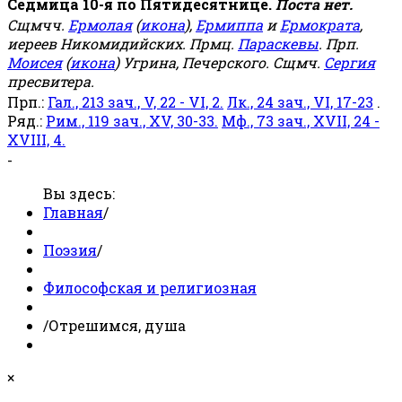
Седмица 10-я по Пятидесятнице.
Поста нет.
Сщмчч.
Ермолая
(
икона
),
Ермиппа
и
Ермократа
,
иереев Никомидийских. Прмц.
Параскевы
. Прп.
Моисея
(
икона
) Угрина, Печерского. Сщмч.
Сергия
пресвитера.
Прп.:
Гал., 213 зач., V, 22 - VI, 2.
Лк., 24 зач., VI, 17-23
.
Ряд.:
Рим., 119 зач., XV, 30-33.
Мф., 73 зач., XVII, 24 -
XVIII, 4.
-
Вы здесь:
Главная
/
Поэзия
/
Философская и религиозная
/
Отрешимся, душа
×