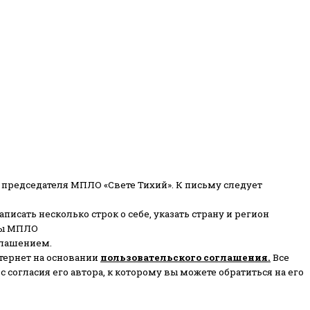
 председателя МПЛО «Свете Тихий».
К письму следует
писать несколько строк о себе, указать страну и регион
ены МПЛО
глашением.
тернет на основании
пользовательского соглашени
я
.
Все
согласия его автора, к которому вы можете обратиться на его