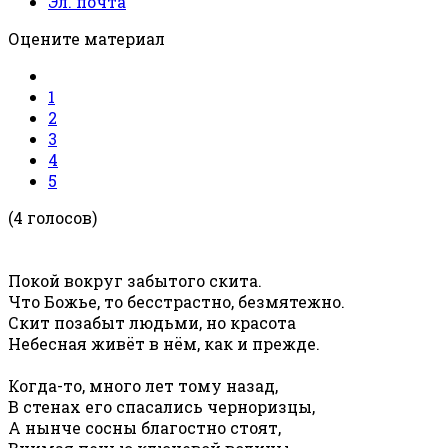
Эл. почта
Оцените материал
1
2
3
4
5
(4 голосов)
Покой вокруг забытого скита.
Что Божье, то бесстрастно, безмятежно.
Скит позабыт людьми, но красота
Небесная живёт в нём, как и прежде.
Когда-то, много лет тому назад,
В стенах его спасались черноризцы,
А нынче сосны благостно стоят,