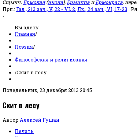
Сщмчч.
Ермолая
(
икона
),
Ермиппа
и
Ермократа
, иер
Прп.:
Гал., 213 зач., V, 22 - VI, 2.
Лк., 24 зач., VI, 17-23
. Р
-
Вы здесь:
Главная
/
Поэзия
/
Философская и религиозная
/
Скит в лесу
Понедельник, 23 декабря 2013 20:45
Скит в лесу
Автор
Алексей Гушан
Печать