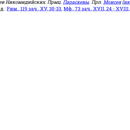
еев Никомидийских. Прмц.
Параскевы
. Прп.
Моисея
(
ик
яд.:
Рим., 119 зач., XV, 30-33.
Мф., 73 зач., XVII, 24 - XVIII,