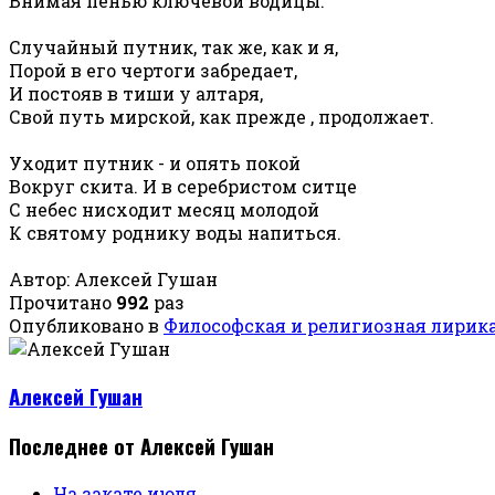
Внимая пенью ключевой водицы.
Случайный путник, так же, как и я,
Порой в его чертоги забредает,
И постояв в тиши у алтаря,
Свой путь мирской, как прежде , продолжает.
Уходит путник - и опять покой
Вокруг скита. И в серебристом ситце
С небес нисходит месяц молодой
К святому роднику воды напиться.
Автор: Алексей Гушан
Прочитано
992
раз
Опубликовано в
Философская и религиозная лирик
Алексей Гушан
Последнее от Алексей Гушан
На закате июля