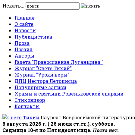
Искать...
Главная
О сайте
Новости
Публицистика
Проза
Поэзия
Авторы
Газета "Православная Луганщина "
Журнал "Свете Тихий"
Журнал "Уроки веры"
ДПЦ Нестора Летописца
Популярные записи
Храмы и святыни Ровеньковской епархии
Стиховизор
Контакты
Лауреат Всероссийской литературно
8 августа 2026 г. ( 26 июля ст.ст.), суббота.
Седмица 10-я по Пятидесятнице.
Поста нет.