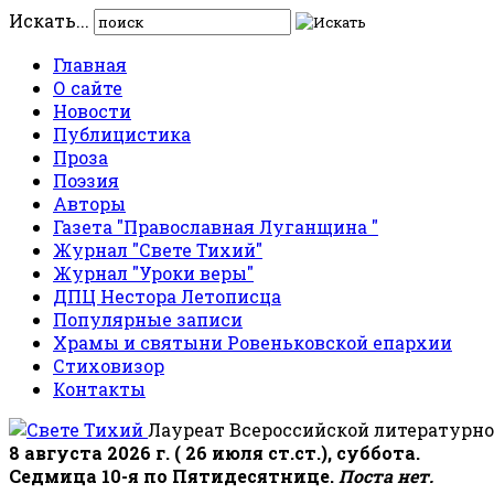
Искать...
Главная
О сайте
Новости
Публицистика
Проза
Поэзия
Авторы
Газета "Православная Луганщина "
Журнал "Свете Тихий"
Журнал "Уроки веры"
ДПЦ Нестора Летописца
Популярные записи
Храмы и святыни Ровеньковской епархии
Стиховизор
Контакты
Лауреат Всероссийской литературно
8 августа 2026 г. ( 26 июля ст.ст.), суббота.
Седмица 10-я по Пятидесятнице.
Поста нет.