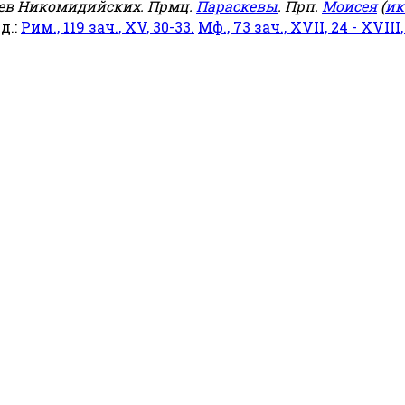
еев Никомидийских. Прмц.
Параскевы
. Прп.
Моисея
(
ик
яд.:
Рим., 119 зач., XV, 30-33.
Мф., 73 зач., XVII, 24 - XVIII,