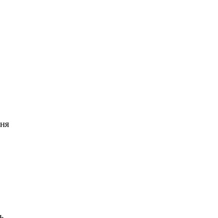
ня
.
ь,