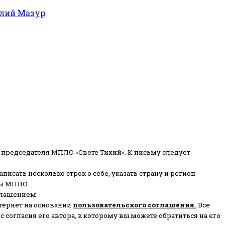
илий Мазур
 председателя МПЛО «Свете Тихий».
К письму следует
писать несколько строк о себе, указать страну и регион
ены МПЛО
глашением.
тернет на основании
пользовательского соглашени
я
.
Все
согласия его автора, к которому вы можете обратиться на его