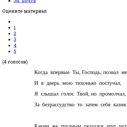
Эл. почта
Оцените материал
1
2
3
4
5
(4 голосов)
Когда
впервые
Ты, Господь, позвал
ме
И
в
дверь
мою
тихонько
постучал,
Я
слышал
голос
Твой, но
промолчал,
За
безрассудство
то
затем
себя
казня
Каким
же
трудным
оказался
этот
пут