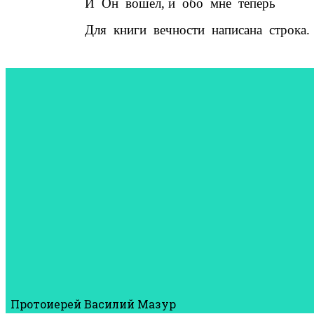
И
Он
вошел, и
обо
мне
теперь
Для
книги
вечности
написана
строка.
Протоиерей Василий Мазур