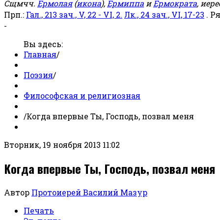
Сщмчч.
Ермолая
(
икона
),
Ермиппа
и
Ермократа
, иер
Прп.:
Гал., 213 зач., V, 22 - VI, 2.
Лк., 24 зач., VI, 17-23
. Р
-
Вы здесь:
Главная
/
Поэзия
/
Философская и религиозная
/
Когда впервые Ты, Господь, позвал меня
Вторник, 19 ноября 2013 11:02
Когда впервые Ты, Господь, позвал меня
Автор
Протоиерей Василий Мазур
Печать