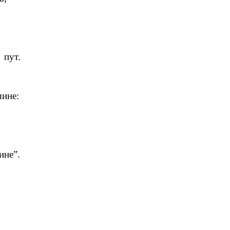
пут.
ине:
ине”.