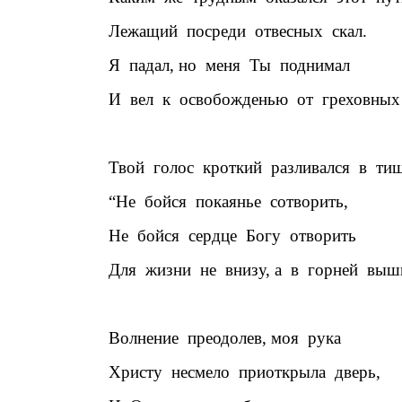
Лежащий
посреди
отвесных
скал.
Я
падал, но
меня
Ты
поднимал
И
вел
к
освобожденью
от
греховных
Твой
голос
кроткий
разливался
в
тиш
“Не
бойся
покаянье
сотворить,
Не
бойся
сердце
Богу
отворить
Для
жизни
не
внизу, а
в
горней
выш
Волнение
преодолев, моя
рука
Христу
несмело
приоткрыла
дверь,