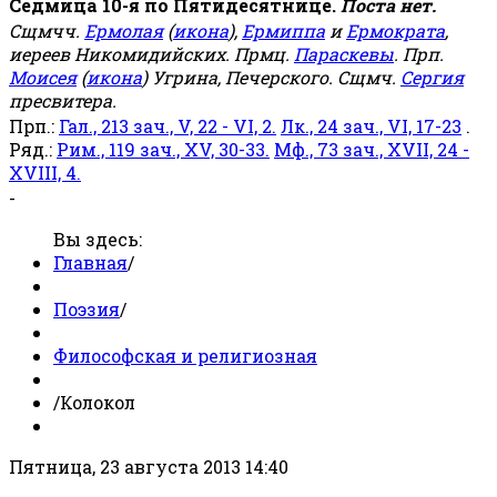
Седмица 10-я по Пятидесятнице.
Поста нет.
Сщмчч.
Ермолая
(
икона
),
Ермиппа
и
Ермократа
,
иереев Никомидийских. Прмц.
Параскевы
. Прп.
Моисея
(
икона
) Угрина, Печерского. Сщмч.
Сергия
пресвитера.
Прп.:
Гал., 213 зач., V, 22 - VI, 2.
Лк., 24 зач., VI, 17-23
.
Ряд.:
Рим., 119 зач., XV, 30-33.
Мф., 73 зач., XVII, 24 -
XVIII, 4.
-
Вы здесь:
Главная
/
Поэзия
/
Философская и религиозная
/
Колокол
Пятница, 23 августа 2013 14:40