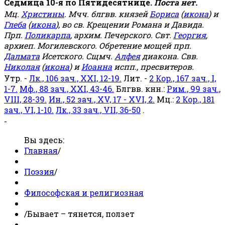
Седмица 10-я по Пятидесятнице.
Поста нет.
Мц.
Христины
. Мчч. блгвв. князей
Бориса
(
икона
) и
Глеба
(
икона
), во св. Крещении Романа и Давида.
Прп.
Поликарпа
, архим. Печерского. Свт.
Георгия
,
архиеп. Могилевского. Обретение мощей прп.
Далмата
Исетского. Сщмч.
Алфея
диакона. Свв.
Николая
(
икона
) и
Иоанна
испп., пресвитеров.
Утр. -
Лк., 106 зач., XXI, 12-19.
Лит. -
2 Кор., 167 зач., I,
1-7.
Мф., 88 зач., XXI, 43-46.
Блгвв. кнн.:
Рим., 99 зач.,
VIII, 28-39.
Ин., 52 зач., XV, 17 - XVI, 2.
Мц.:
2 Кор., 181
зач., VI, 1-10.
Лк., 33 зач., VII, 36-50
.
-
Вы здесь:
Главная
/
Поэзия
/
Философская и религиозная
/
Бывает – тянется, ползет