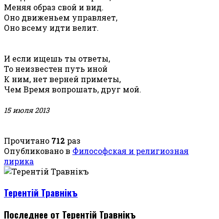
Меняя образ свой и вид.
Оно движеньем управляет,
Оно всему идти велит.
И если ищешь ты ответы,
То неизвестен путь иной
К ним, нет верней приметы,
Чем Время вопрошать, друг мой.
15 июля 2013
Прочитано
712
раз
Опубликовано в
Философская и религиозная
лирика
Терентiй Травнiкъ
Последнее от Терентiй Травнiкъ