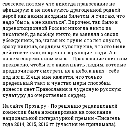
светское, потому что никогда православие не
афиширую и не пользуюсь драгоценной родной
верой как неким входным билетом; я считаю, что
надо "быть, а не казаться". Впрочем, так было в
дореволюционной России: никогда никто из
писателей, да вообще никто, не заявлял о своих
убеждениях, но, читая их труды сто лет спустя,
сразу видишь, сердцем чувствуешь, что это были
действительно, искренно верующие люди. А в
нашем современном мире... Православие слишком
прекрасно, чтобы его навязывать людям, которые
предпочитают смотреть не в небо, а вниз - себе
под ноги. И ещё мне кажется, что только
предельный такт и чувство меры способны
донести свет Православия и чудесную русскую
культуру до очерствелых сердец.
На сайте Проза.ру - По решению редакционной
комиссии была номинирована на соискание
национальной литературной премии «Писатель
года 2014, 2015, 2016 гг (участия не принимала).