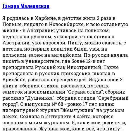
Тамара Малеевская
Я родилась в Харбине, в детстве жила 2 раза в
Польше, недолго в Новосибирске, и всю остальную
жизнь - в Австралии; училась на польском,
недолго на русском, университет окончила в
Австралии, уже взрослой. Пишу, можно сказать, с
детства, но первые попытки были, увы, на
польском, затем на английском. По-русски начала
писать в университете, где более 12-и лет
преподавала Русский как Иностранный. Также
преподавала в русских приходских школах в
Брисбене; работала переводчицей. Издала свои 3
книги: сборник стихов, рассказов, путевых
заметок и воспоминаний "Страна отцов"; сборник
рассказо "Душенька"; сборник стихов "Серебряный
город". С выпуском № 68 - ровно 17 лет издаю
литературный журнал "Жемчужина" на русском
языке. Создала в Интернете 4 сайта, которые
связаны с моим журналом. Я, как и мои родители,
православная. Журнал мой, как и всё, что пишу -