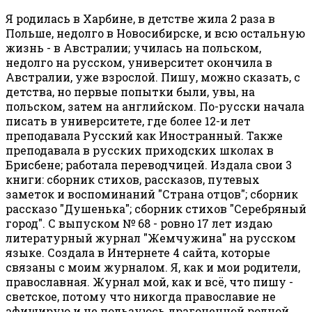
Я родилась в Харбине, в детстве жила 2 раза в
Польше, недолго в Новосибирске, и всю остальную
жизнь - в Австралии; училась на польском,
недолго на русском, университет окончила в
Австралии, уже взрослой. Пишу, можно сказать, с
детства, но первые попытки были, увы, на
польском, затем на английском. По-русски начала
писать в университете, где более 12-и лет
преподавала Русский как Иностранный. Также
преподавала в русских приходских школах в
Брисбене; работала переводчицей. Издала свои 3
книги: сборник стихов, рассказов, путевых
заметок и воспоминаний "Страна отцов"; сборник
рассказо "Душенька"; сборник стихов "Серебряный
город". С выпуском № 68 - ровно 17 лет издаю
литературный журнал "Жемчужина" на русском
языке. Создала в Интернете 4 сайта, которые
связаны с моим журналом. Я, как и мои родители,
православная. Журнал мой, как и всё, что пишу -
светское, потому что никогда православие не
афиширую и не пользуюсь драгоценной родной