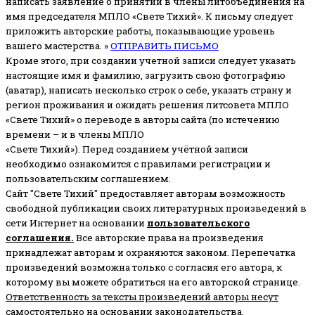
написать заявление о принятии в члены литобъединения на
имя председателя МПЛО «Свете Тихий».
К письму следует
приложить авторские работы, показывающие уровень
вашего мастерства. »
ОТПРАВИТЬ ПИСЬМО
Кроме этого, при создании учетной записи следует указать
настоящие имя и фамилию, загрузить свою фотографию
(аватар), написать несколько строк о себе, указать страну и
регион проживания и ожидать решения литсовета МПЛО
«Свете Тихий» о переводе в авторы сайта (по истечению
времени – и в члены МПЛО
«Свете Тихий»). Перед созданием учётной записи
необходимо ознакомится с правилами регистрации и
пользовательским соглашением.
Сайт "Свете Тихий" предоставляет авторам возможность
свободной публикации своих литературных произведений в
сети Интернет на основании
пользовательского
соглашени
я
.
Все авторские права на произведения
принадлежат авторам и охраняются законом.
Перепечатка
произведений возможна только с согласия его автора, к
которому вы можете обратиться на его авторской странице.
Ответственность за тексты произведений авторы несут
самостоятельно
на основании законодательства.