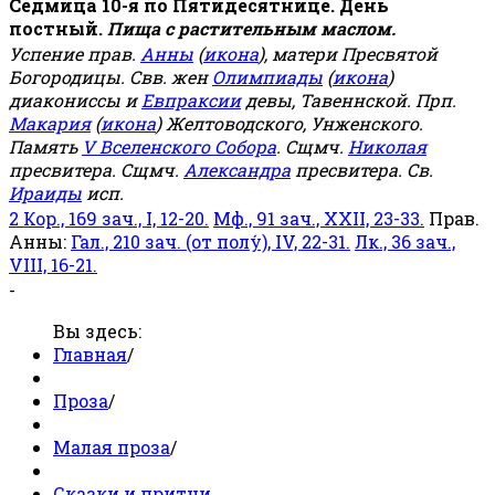
Седмица 10-я по Пятидесятнице. День
постный.
Пища с растительным маслом.
Успение прав.
Анны
(
икона
), матери Пресвятой
Богородицы. Свв. жен
Олимпиады
(
икона
)
диакониссы и
Евпраксии
девы, Тавеннской. Прп.
Макария
(
икона
) Желтоводского, Унженского.
Память
V Вселенского Собора
. Сщмч.
Николая
пресвитера. Сщмч.
Александра
пресвитера. Св.
Ираиды
исп.
2 Кор., 169 зач., I, 12-20.
Мф., 91 зач., XXII, 23-33.
Прав.
Анны:
Гал., 210 зач. (от полу́), IV, 22-31.
Лк., 36 зач.,
VIII, 16-21.
-
Вы здесь:
Главная
/
Проза
/
Малая проза
/
Сказки и притчи