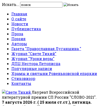
Искать...
Главная
О сайте
Новости
Публицистика
Проза
Поэзия
Авторы
Газета "Православная Луганщина "
Журнал "Свете Тихий"
Журнал "Уроки веры"
ДПЦ Нестора Летописца
Популярные записи
Храмы и святыни Ровеньковской епархии
Стиховизор
Контакты
Лауреат Всероссийской
литературной премии СП России "СЛОВО-2021".
7 августа 2026 г. ( 25 июля ст.ст.), пятница.