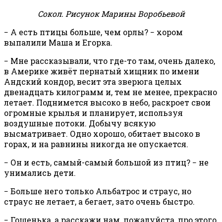
Сокол. Рисунок Марины Воробьевой
− А есть птицы больше, чем орлы? − хором
выпалили Маша и Егорка.
− Мне рассказывали, что где-то там, очень далеко,
в Америке живёт пернатый хищник по имени
Андский кондор, весит эта зверюга целых
двенадцать килограмм и, тем не менее, прекрасно
летает. Поднимется высоко в небо, раскроет свои
огромные крылья и планирует, используя
воздушные потоки. Добычу всякую
высматривает. Одно хорошо, обитает высоко в
горах, и на равнины никогда не опускается.
− Он и есть, самый-самый большой из птиц? − не
унимались дети.
− Больше него только Альбатрос и страус, но
страус не летает, а бегает, зато очень быстро.
− Гошенька, а расскажи нам, пожалуйста, про этого