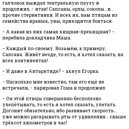
галчонок выждал театральную паузу и
продолжил, − итак! Сапсаны, орлы, соколы…и…
прочие стервятники. И всех их, нам птицам из
семейства враных, увы, приходится бояться.
− А какая из них самая хищная-прехищная? −
перебила докладчика Маша.
− Каждый по-своему. Возьмём, к примеру,
Сапсана. Живёт везде, то есть, я хотел сказать, на
всех континентах!
− И даже в Антарктиде? − ахнул Егорка.
− Насколько мне известно, там его ещё не
встречали, − парировал Гоша и продолжил:
− Он этой птицы совершенно бесполезно
улепётывать, то есть я хотел сказать, улетать.
Догонит обязательно, ибо развивает скорость…
уже можно раскрывать рты от удивления… свыше
трёхсот километров в час!