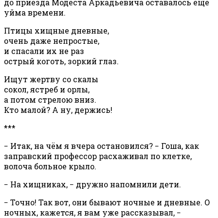
до приезда Модеста Аркадьевича оставалось ещё
уйма времени.
Птицы хищные дневные,
очень даже непростые,
и спасали их не раз
острый коготь, зоркий глаз.
Ищут жертву со скалы
сокол, ястреб и орлы,
а потом стрелою вниз.
Кто малой? А ну, держись!
***
− Итак, на чём я вчера остановился? − Гоша, как
заправский профессор расхаживал по клетке,
волоча больное крыло.
− На хищниках, − дружно напомнили дети.
− Точно! Так вот, они бывают ночные и дневные. О
ночных, кажется, я вам уже рассказывал, −