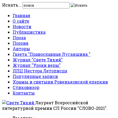
Искать...
Главная
О сайте
Новости
Публицистика
Проза
Поэзия
Авторы
Газета "Православная Луганщина "
Журнал "Свете Тихий"
Журнал "Уроки веры"
ДПЦ Нестора Летописца
Популярные записи
Храмы и святыни Ровеньковской епархии
Стиховизор
Контакты
Лауреат Всероссийской
литературной премии СП России "СЛОВО-2021".
Вы здесь: