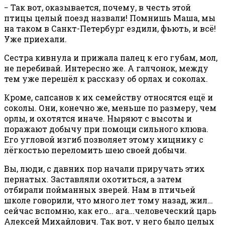
− Так вот, оказывается, почему, в честь этой
птицы целый поезд назвали! Помнишь Маша, мы
на таком в Санкт-Петербург ездили, фьють, и всё!
Уже приехали.
Сестра кивнула и прижала палец к его губам, мол,
не перебивай. Интересно же. А галчонок, между
тем уже перешёл к рассказу об орлах и соколах.
Кроме, сапсанов к их семейству относятся ещё и
соколы. Они, конечно же, меньше по размеру, чем
орлы, и охотятся иначе. Ныряют с высоты и
поражают добычу при помощи сильного клюва.
Его угловой изгиб позволяет этому хищнику с
лёгкостью переломить шею своей добычи.
Вы, люди, с давних пор начали приручать этих
пернатых. Заставляли охотиться, а затем
отбирали пойманных зверей. Нам в птичьей
школе говорили, что много лет тому назад, жил…
сейчас вспомню, как его… ага…человеческий царь
Алексей Михайлович. Так вот, у него было целых