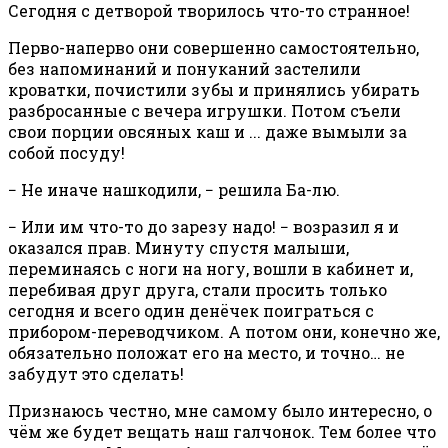
Сегодня с детворой творилось что-то странное!
Перво-наперво они совершенно самостоятельно,
без напоминаний и понуканий застелили
кроватки, почистили зубы и принялись убирать
разбросанные с вечера игрушки. Потом съели
свои порции овсяных каш и ... даже вымыли за
собой посуду!
− Не иначе нашкодили, − решила Ба-лю.
− Или им что-то до зарезу надо! − возразил я и
оказался прав. Минуту спустя малыши,
переминаясь с ноги на ногу, вошли в кабинет и,
перебивая друг друга, стали просить только
сегодня и всего один денёчек поиграться с
прибором-переводчиком. А потом они, конечно же,
обязательно положат его на место, и точно… не
забудут это сделать!
Признаюсь честно, мне самому было интересно, о
чём же будет вещать наш галчонок. Тем более что