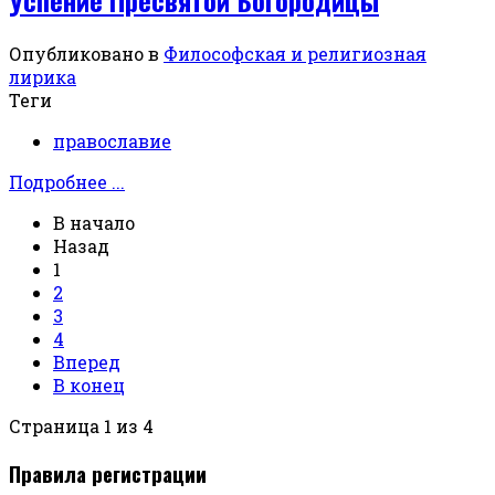
Успение Пресвятой Богородицы
Опубликовано в
Философская и религиозная
лирика
Теги
православие
Подробнее ...
В начало
Назад
1
2
3
4
Вперед
В конец
Страница 1 из 4
Правила регистрации