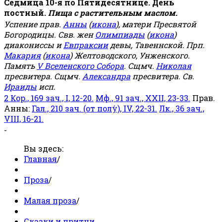
Седмица 10-я по Пятидесятнице. День
постный.
Пища с растительным маслом.
Успение прав.
Анны
(
икона
), матери Пресвятой
Богородицы. Свв. жен
Олимпиады
(
икона
)
диакониссы и
Евпраксии
девы, Тавеннской. Прп.
Макария
(
икона
) Желтоводского, Унженского.
Память
V Вселенского Собора
. Сщмч.
Николая
пресвитера. Сщмч.
Александра
пресвитера. Св.
Ираиды
исп.
2 Кор., 169 зач., I, 12-20.
Мф., 91 зач., XXII, 23-33.
Прав.
Анны:
Гал., 210 зач. (от полу́), IV, 22-31.
Лк., 36 зач.,
VIII, 16-21.
-
Вы здесь:
Главная
/
Проза
/
Малая проза
/
Сказки и притчи