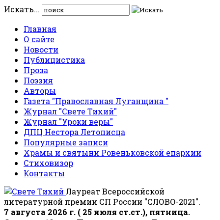
Искать...
Главная
О сайте
Новости
Публицистика
Проза
Поэзия
Авторы
Газета "Православная Луганщина "
Журнал "Свете Тихий"
Журнал "Уроки веры"
ДПЦ Нестора Летописца
Популярные записи
Храмы и святыни Ровеньковской епархии
Стиховизор
Контакты
Лауреат Всероссийской
литературной премии СП России "СЛОВО-2021".
7 августа 2026 г. ( 25 июля ст.ст.), пятница.