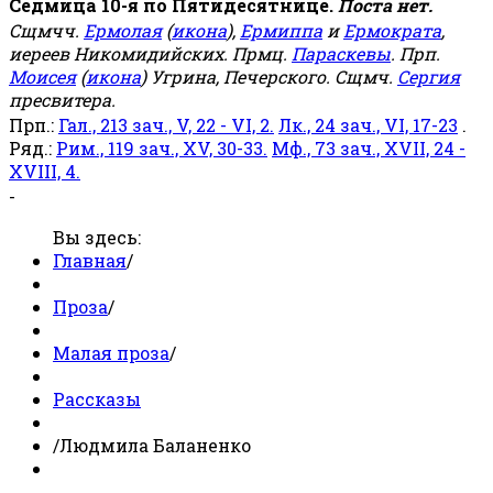
Седмица 10-я по Пятидесятнице.
Поста нет.
Сщмчч.
Ермолая
(
икона
),
Ермиппа
и
Ермократа
,
иереев Никомидийских. Прмц.
Параскевы
. Прп.
Моисея
(
икона
) Угрина, Печерского. Сщмч.
Сергия
пресвитера.
Прп.:
Гал., 213 зач., V, 22 - VI, 2.
Лк., 24 зач., VI, 17-23
.
Ряд.:
Рим., 119 зач., XV, 30-33.
Мф., 73 зач., XVII, 24 -
XVIII, 4.
-
Вы здесь:
Главная
/
Проза
/
Малая проза
/
Рассказы
/
Людмила Баланенко