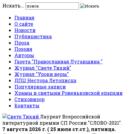
Искать...
Главная
О сайте
Новости
Публицистика
Проза
Поэзия
Авторы
Газета "Православная Луганщина "
Журнал "Свете Тихий"
Журнал "Уроки веры"
ДПЦ Нестора Летописца
Популярные записи
Храмы и святыни Ровеньковской епархии
Стиховизор
Контакты
Лауреат Всероссийской
литературной премии СП России "СЛОВО-2021".
7 августа 2026 г. ( 25 июля ст.ст.), пятница.