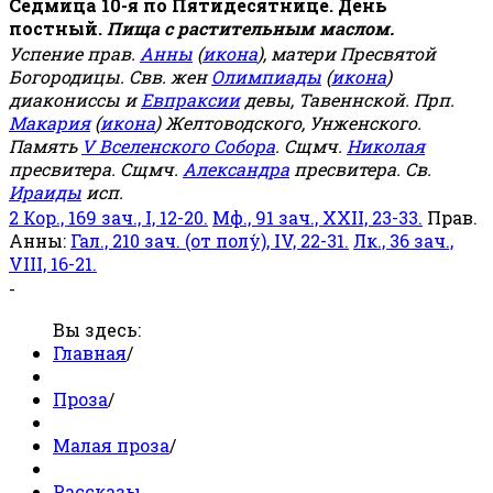
Седмица 10-я по Пятидесятнице. День
постный.
Пища с растительным маслом.
Успение прав.
Анны
(
икона
), матери Пресвятой
Богородицы. Свв. жен
Олимпиады
(
икона
)
диакониссы и
Евпраксии
девы, Тавеннской. Прп.
Макария
(
икона
) Желтоводского, Унженского.
Память
V Вселенского Собора
. Сщмч.
Николая
пресвитера. Сщмч.
Александра
пресвитера. Св.
Ираиды
исп.
2 Кор., 169 зач., I, 12-20.
Мф., 91 зач., XXII, 23-33.
Прав.
Анны:
Гал., 210 зач. (от полу́), IV, 22-31.
Лк., 36 зач.,
VIII, 16-21.
-
Вы здесь:
Главная
/
Проза
/
Малая проза
/
Рассказы