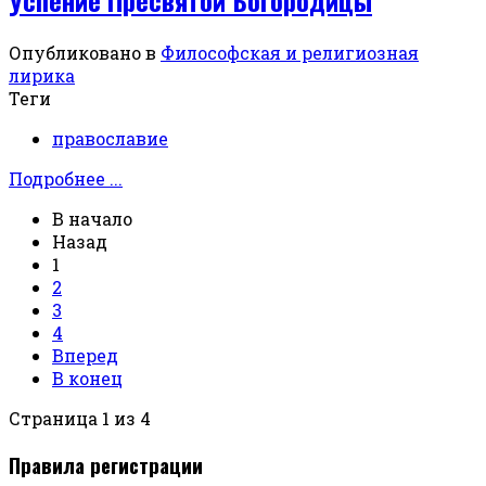
Успение Пресвятой Богородицы
Опубликовано в
Философская и религиозная
лирика
Теги
православие
Подробнее ...
В начало
Назад
1
2
3
4
Вперед
В конец
Страница 1 из 4
Правила регистрации