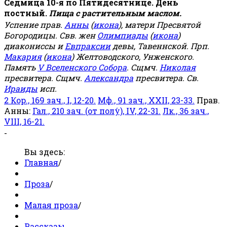
Седмица 10-я по Пятидесятнице. День
постный.
Пища с растительным маслом.
Успение прав.
Анны
(
икона
), матери Пресвятой
Богородицы. Свв. жен
Олимпиады
(
икона
)
диакониссы и
Евпраксии
девы, Тавеннской. Прп.
Макария
(
икона
) Желтоводского, Унженского.
Память
V Вселенского Собора
. Сщмч.
Николая
пресвитера. Сщмч.
Александра
пресвитера. Св.
Ираиды
исп.
2 Кор., 169 зач., I, 12-20.
Мф., 91 зач., XXII, 23-33.
Прав.
Анны:
Гал., 210 зач. (от полу́), IV, 22-31.
Лк., 36 зач.,
VIII, 16-21.
-
Вы здесь:
Главная
/
Проза
/
Малая проза
/
Рассказы