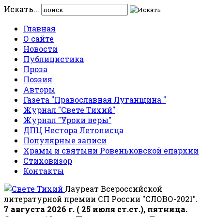
Искать...
Главная
О сайте
Новости
Публицистика
Проза
Поэзия
Авторы
Газета "Православная Луганщина "
Журнал "Свете Тихий"
Журнал "Уроки веры"
ДПЦ Нестора Летописца
Популярные записи
Храмы и святыни Ровеньковской епархии
Стиховизор
Контакты
Лауреат Всероссийской
литературной премии СП России "СЛОВО-2021".
7 августа 2026 г. ( 25 июля ст.ст.), пятница.