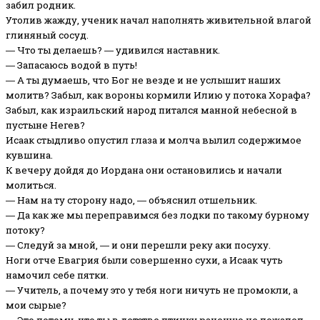
забил родник.
Утолив жажду, ученик начал наполнять живительной влагой
глиняный сосуд.
― Что ты делаешь? ― удивился наставник.
― Запасаюсь водой в путь!
― А ты думаешь, что Бог не везде и не услышит наших
молитв? Забыл, как вороны кормили Илию у потока Хорафа?
Забыл, как израильский народ питался манной небесной в
пустыне Негев?
Исаак стыдливо опустил глаза и молча вылил содержимое
кувшина.
К вечеру дойдя до Иордана они остановились и начали
молиться.
― Нам на ту сторону надо, ― объяснил отшельник.
― Да как же мы переправимся без лодки по такому бурному
потоку?
― Следуй за мной, ― и они перешли реку аки посуху.
Ноги отче Евагрия были совершенно сухи, а Исаак чуть
намочил себе пятки.
― Учитель, а почему это у тебя ноги ничуть не промокли, а
мои сырые?
― Это потому, что ты в детстве птичку раненую не пожалел,