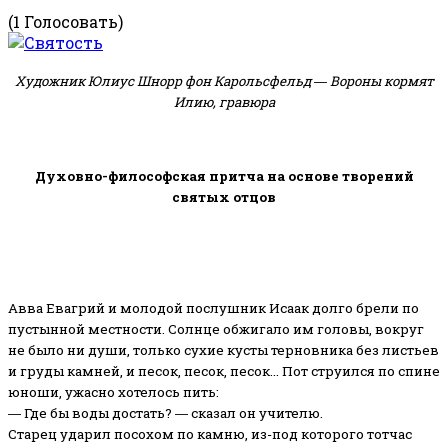
(1 Голосовать)
Художник Юлиус Шнорр фон Карольсфельд ― Вороны кормят
Илию, гравюра
Духовно-философская притча на основе творений
святых отцов
Авва Евагрий и молодой послушник Исаак долго брели по
пустынной местности. Солнце обжигало им головы, вокруг
не было ни души, только сухие кусты терновника без листьев
и груды камней, и песок, песок, песок… Пот струился по спине
юноши, ужасно хотелось пить:
― Где бы воды достать? ― сказал он учителю.
Старец ударил посохом по камню, из-под которого тотчас