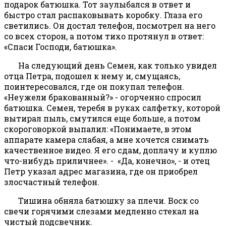
подарок батюшка. Тот заулыбался в ответ и
быстро стал распаковывать коробку. Глаза его
светились. Он достал телефон, посмотрел на него
со всех сторон, а потом тихо протянул в ответ:
«Спаси Господи, батюшка».
На следующий день Семен, как только увидел
отца Петра, подошел к нему и, смущаясь,
поинтересовался, где он покупал телефон.
«Неужели бракованный?» - огорченно спросил
батюшка. Семен, теребя в руках салфетку, которой
вытирал пыль, смутился еще больше, а потом
скороговоркой выпалил: «Понимаете, в этом
аппарате камера слабая, а мне хочется снимать
качественное видео. Я его сдам, доплачу и куплю
что-нибудь приличнее». - «Да, конечно», - и отец
Петр указал адрес магазина, где он приобрел
злосчастный телефон.
Тишина обняла батюшку за плечи. Воск со
свечи горячими слезами медленно стекал на
чистый подсвечник.