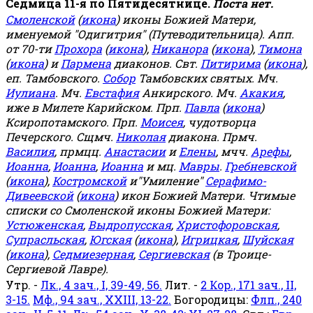
Седмица 11-я по Пятидесятнице.
Поста нет.
Смоленской
(
икона
) иконы Божией Матери,
именуемой "Одигитрия" (Путеводительница). Апп.
от 70-ти
Прохора
(
икона
),
Никанора
(
икона
),
Тимона
(
икона
) и
Пармена
диаконов. Свт.
Питирима
(
икона
),
еп. Тамбовского.
Собор
Тамбовских святых. Мч.
Иулиана
. Мч.
Евстафия
Анкирского. Мч.
Акакия
,
иже в Милете Карийском. Прп.
Павла
(
икона
)
Ксиропотамского. Прп.
Моисея
, чудотворца
Печерского. Сщмч.
Николая
диакона. Прмч.
Василия
, прмцц.
Анастасии
и
Елены
, мчч.
Арефы
,
Иоанна
,
Иоанна
,
Иоанна
и мц.
Мавры
.
Гребневской
(
икона
),
Костромской
и"Умиление"
Серафимо-
Дивеевской
(
икона
) икон Божией Матери. Чтимые
списки со Смоленской иконы Божией Матери:
Устюженская
,
Выдропусская
,
Христофоровская
,
Супрасльская
,
Югская
(
икона
),
Игрицкая
,
Шуйская
(
икона
),
Седмиезерная
,
Сергиевская
(в Троице-
Сергиевой Лавре).
Утр. -
Лк., 4 зач., I, 39-49, 56.
Лит. -
2 Кор., 171 зач., II,
3-15.
Мф., 94 зач., XXIII, 13-22.
Богородицы:
Флп., 240