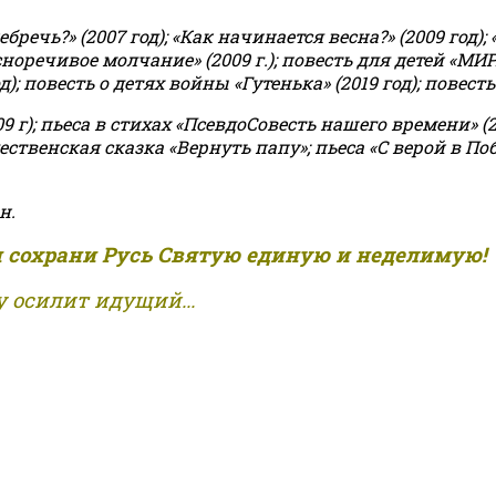
чь?» (2007 год); «Как начинается весна?» (2009 год); 
асноречивое молчание» (2009 г.); повесть для детей «МИ
 повесть о детях войны «Гутенька» (2019 год); повесть 
9 г); пьеса в стихах «ПсевдоСовесть нашего времени» (201
ственская сказка «Вернуть папу»; пьеса «С верой в Поб
н.
и сохрани Русь Святую единую и неделимую!
 осилит идущий...