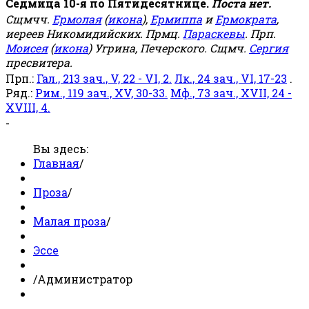
Седмица 10-я по Пятидесятнице.
Поста нет.
Сщмчч.
Ермолая
(
икона
),
Ермиппа
и
Ермократа
,
иереев Никомидийских. Прмц.
Параскевы
. Прп.
Моисея
(
икона
) Угрина, Печерского. Сщмч.
Сергия
пресвитера.
Прп.:
Гал., 213 зач., V, 22 - VI, 2.
Лк., 24 зач., VI, 17-23
.
Ряд.:
Рим., 119 зач., XV, 30-33.
Мф., 73 зач., XVII, 24 -
XVIII, 4.
-
Вы здесь:
Главная
/
Проза
/
Малая проза
/
Эссе
/
Администратор