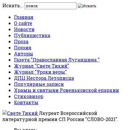
Искать...
Главная
О сайте
Новости
Публицистика
Проза
Поэзия
Авторы
Газета "Православная Луганщина "
Журнал "Свете Тихий"
Журнал "Уроки веры"
ДПЦ Нестора Летописца
Популярные записи
Храмы и святыни Ровеньковской епархии
Стиховизор
Контакты
Лауреат Всероссийской
литературной премии СП России "СЛОВО-2021".
Вы здесь: