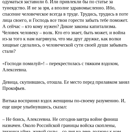
одуматься заставили б. Или привлекли бы по статье за
тунеядство. И не за зря, а вполне здравомысленно. Ибо,
спасение человеческое всегда в труде. Трудись, трудись в поте
лица своего, и Господь все твои горести забыть тебе поможет.
А сейчас – кто кому нужен? Дикие законы капитализма.
Человек человеку – волк. Кто его знает, быть может, и война
из-за того к нам нагрянула, что мы друг дружке, как волки
хищные сделались, о человеческой сути своей души забывать
стали?
«Господи помилуй»! – перекрестилась с тяжким вздохом,
Алексеевна.
Девица, скупившись, отошла. Ее место перед прилавком занял
Прокофьев.
Витька воспринял вздох женщины по-своему разумению. И,
еще шире улыбнувшись, сказал:
– Не боись, Алексеевна. Не сегодня-завтра войне финиш
назначен. Около Российской границы войска скоплены,
техники уйма, живой силы – со дня на день должны к нам