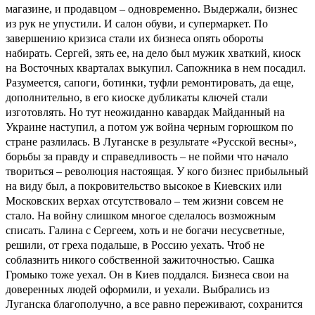
магазине, и продавцом – одновременно. Выдержали, бизнес
из рук не упустили. И салон обуви, и супермаркет. По
завершению кризиса стали их бизнеса опять обороты
набирать. Сергей, зять ее, на дело был мужик хваткий, киоск
на Восточных кварталах выкупил. Сапожника в нем посадил.
Разумеется, сапоги, ботинки, туфли ремонтировать, да еще,
дополнительно, в его киоске дубликаты ключей стали
изготовлять. Но тут неожиданно кавардак Майданный на
Украине наступил, а потом уж война черным горюшком по
стране разлилась. В Луганске в результате «Русской весны»,
борьбы за правду и справедливость – не пойми что начало
твориться – революция настоящая. У кого бизнес прибыльный
на виду был, а покровительство высокое в Киевских или
Московских верхах отсутствовало – тем жизни совсем не
стало. На войну слишком многое сделалось возможным
списать. Галина с Сергеем, хоть и не богачи несусветные,
решили, от греха подальше, в Россию уехать. Чтоб не
соблазнить никого собственной зажиточностью. Сашка
Громыко тоже уехал. Он в Киев поддался. Бизнеса свои на
доверенных людей оформили, и уехали. Выбрались из
Луганска благополучно, а все равно переживают, сохранится