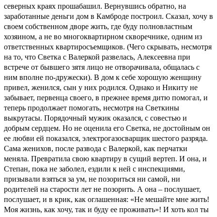
северных краях прошабашил. Вернувшись обратно, на
заработанные деньги дом в Камброде построил. Сказал, хочу в
своем собственном дворе жить, где буду полновластным
хозяином, а не во многоквартирном скворечнике, одним из
ответственных квартиросъемщиков. (Чего скрывать, несмотря
на то, что Светка с Валеркой развелась, Алексеевна при
встрече от бывшего зятя лицо не отворачивала, общалась с
ним вполне по-дружески). В дом к себе хорошую женщину
привел, женился, сын у них родился. Однако и Никиту не
забывает, первенца своего, в прежнее время дитю помогал, и
теперь продолжает помогать, несмотря на Светкины
выкрутасы. Порядочный мужик оказался, с совестью и
добрым сердцем. Но не оценила его Светка, не достойным он
ее любви ей показался, электрогазосварщик шестого разряда.
Сама женихов, после развода с Валеркой, как перчатки
меняла. Превратила свою квартиру в сущий вертеп. И она, и
Степан, пока не заболел, ездили к ней с инспекциями,
призывали взяться за ум, не позориться ни самой, ни
родителей на старости лет не позорить. А она – послушает,
послушает, и в крик, как оглашенная: «Не мешайте мне жить!
Моя жизнь, как хочу, так и буду ее проживать»! И хоть кол ты