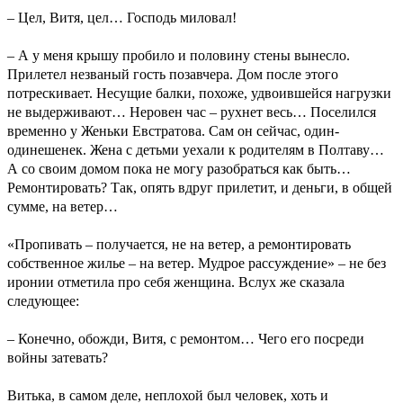
– Цел, Витя, цел… Господь миловал!
– А у меня крышу пробило и половину стены вынесло.
Прилетел незваный гость позавчера. Дом после этого
потрескивает. Несущие балки, похоже, удвоившейся нагрузки
не выдерживают… Неровен час – рухнет весь… Поселился
временно у Женьки Евстратова. Сам он сейчас, один-
одинешенек. Жена с детьми уехали к родителям в Полтаву…
А со своим домом пока не могу разобраться как быть…
Ремонтировать? Так, опять вдруг прилетит, и деньги, в общей
сумме, на ветер…
«Пропивать – получается, не на ветер, а ремонтировать
собственное жилье – на ветер. Мудрое рассуждение» – не без
иронии отметила про себя женщина. Вслух же сказала
следующее:
– Конечно, обожди, Витя, с ремонтом… Чего его посреди
войны затевать?
Витька, в самом деле, неплохой был человек, хоть и