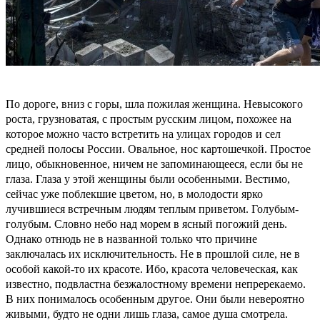
По дороге, вниз с горы, шла пожилая женщина. Невысокого
роста, грузноватая, с простым русским лицом, похожее на
которое можно часто встретить на улицах городов и сел
средней полосы России. Овальное, нос картошечкой. Простое
лицо, обыкновенное, ничем не запоминающееся, если бы не
глаза. Глаза у этой женщины были особенными. Вестимо,
сейчас уже поблекшие цветом, но, в молодости ярко
лучившиеся встречным людям теплым приветом. Голубым-
голубым. Словно небо над морем в ясный погожий день.
Однако отнюдь не в названной только что причине
заключалась их исключительность. Не в прошлой силе, не в
особой какой-то их красоте. Ибо, красота человеческая, как
известно, подвластна безжалостному времени непререкаемо.
В них понималось особенным другое. Они были невероятно
живыми, будто не одни лишь глаза, самое душа смотрела.