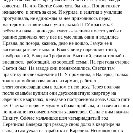
совестил. На что Светке было хоть бы хны. Попритихнет
ненадолго, и опять за свое. И курила, и занятия в училище
прогуливала, не единожды за нее приходилось перед
мастером-наставником в учительской ПТУ краснеть. С
ребятами начала допоздна гулять – женихи вместо учебы с
ранних девичьих лет у нее на уме лишь одни и водились.
Правда, до позора, кажись, дело не дошло. Замуж ее в
восемнадцать лет выдали. Взял Светку парень местный,
камбродский, Валерка Трофимов. Высокий, симпатичный на
внешность, работящий, из хорошей семьи. На три года старше
Светки был. На заводе они познакомились. Светка там
практику после окончания ПТУ проходила, а Валерка, только-
только демобилизовавшись из армии, работал
электрогазосварщиком в одном с нею цеху. Через полгода
после свадьбы купили они двухкомнатную квартиру на
Заречных кварталах, в недавно построенном доме. Около пяти
лет Светка с первым мужем в браке пробыла, и развелись они
по причине несовместимости характеров. Сына с ним нажила.
Никиту. Сейчас мальчишке шел четырнадцатый год.
Переписал Валерка при разводе свою долю в квартире на
сына, а сам уехал на заработки в Карелию. Несколько лет в