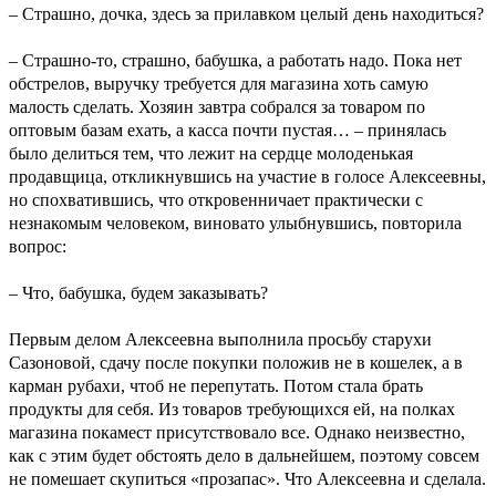
– Страшно, дочка, здесь за прилавком целый день находиться?
– Страшно-то, страшно, бабушка, а работать надо. Пока нет
обстрелов, выручку требуется для магазина хоть самую
малость сделать. Хозяин завтра собрался за товаром по
оптовым базам ехать, а касса почти пустая… – принялась
было делиться тем, что лежит на сердце молоденькая
продавщица, откликнувшись на участие в голосе Алексеевны,
но спохватившись, что откровенничает практически с
незнакомым человеком, виновато улыбнувшись, повторила
вопрос:
– Что, бабушка, будем заказывать?
Первым делом Алексеевна выполнила просьбу старухи
Сазоновой, сдачу после покупки положив не в кошелек, а в
карман рубахи, чтоб не перепутать. Потом стала брать
продукты для себя. Из товаров требующихся ей, на полках
магазина покамест присутствовало все. Однако неизвестно,
как с этим будет обстоять дело в дальнейшем, поэтому совсем
не помешает скупиться «прозапас». Что Алексеевна и сделала.