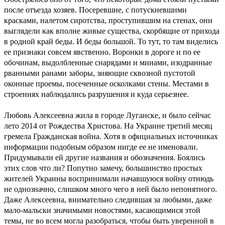
после отъезда хозяев. Посеревшие, с потускневшими
красками, налетом сиротства, проступившим на стенах, они
выглядели как вполне живые существа, скорбящие от прихода
в родной край беды. И беды большой. То тут, то там виделись
ее признаки совсем явственно. Воронки в дороге и по ее
обочинам, выдолбленные снарядами и минами, изодранные
рванными ранами заборы, зияющие сквозной пустотой
оконные проемы, посеченные осколками стены. Местами в
строениях наблюдались разрушения и куда серьезнее.
Любовь Алексеевна жила в городе Луганске, и было сейчас
лето 2014 от Рождества Христова. На Украине третий месяц
гремела Гражданская война. Хотя в официальных источниках
информации подобным образом нигде ее не именовали.
Придумывали ей другие названия и обозначения. Боялись
этих слов что ли? Попутно замечу, большинство простых
жителей Украины воспринимали начавшуюся войну отнюдь
не однозначно, слишком много чего в ней было непонятного.
Даже Алексеевна, внимательно следившая за любыми, даже
мало-мальски значимыми новостями, касающимися этой
темы, не во всем могла разобраться, чтобы быть уверенной в