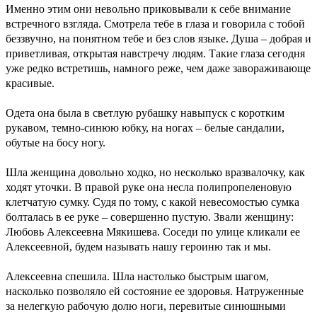
Именно этим они невольно приковывали к себе внимание
встречного взгляда. Смотрела тебе в глаза и говорила с тобой
беззвучно, на понятном тебе и без слов языке. Душа – добрая и
приветливая, открытая навстречу людям. Такие глаза сегодня
уже редко встретишь, намного реже, чем даже завораживающе
красивые.
Одета она была в светлую рубашку навыпуск с коротким
рукавом, темно-синюю юбку, на ногах – белые сандалии,
обутые на босу ногу.
Шла женщина довольно ходко, но несколько вразвалочку, как
ходят уточки. В правой руке она несла полипропеленовую
клетчатую сумку. Судя по тому, с какой невесомостью сумка
болталась в ее руке – совершенно пустую. Звали женщину:
Любовь Алексеевна Мякишева. Соседи по улице кликали ее
Алексеевной, будем называть нашу героиню так и мы.
Алексеевна спешила. Шла настолько быстрым шагом,
насколько позволяло ей состояние ее здоровья. Натруженные
за нелегкую рабочую долю ноги, перевитые синюшными