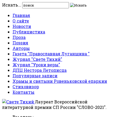
Искать...
Главная
О сайте
Новости
Публицистика
Проза
Поэзия
Авторы
Газета "Православная Луганщина "
Журнал "Свете Тихий"
Журнал "Уроки веры"
ДПЦ Нестора Летописца
Популярные записи
Храмы и святыни Ровеньковской епархии
Стиховизор
Контакты
Лауреат Всероссийской
литературной премии СП России "СЛОВО-2021".
Вы здесь: