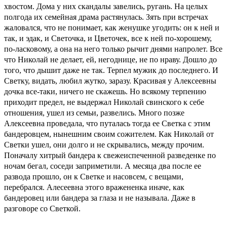
хвостом. Дома у них скандалы завелись, ругань. На целых
полгода их семейная драма растянулась. Зять при встречах
жаловался, что не понимает, как женушке угодить: он к ней и
так, и эдак, и Светочка, и Цветочек, все к ней по-хорошему,
по-ласковому, а она на него только рычит днями напролет. Все
что Николай не делает, ей, негоднице, не по нраву. Дошло до
того, что дышит даже не так. Терпел мужик до последнего. И
Светку, видать, любил жутко, заразу. Красивая у Алексеевны
дочка все-таки, ничего не скажешь. Но всякому терпению
приходит предел, не выдержал Николай свинского к себе
отношения, ушел из семьи, развелись. Много позже
Алексеевна проведала, что путалась тогда ее Светка с этим
бандеровцем, нынешним своим сожителем. Как Николай от
Светки ушел, они долго и не скрывались, между прочим.
Поначалу хитрый бандера к свежеиспеченной разведенке по
ночам бегал, соседи заприметили. А месяца два после ее
развода прошло, он к Светке и насовсем, с вещами,
перебрался. Алесеевна этого вражененка иначе, как
бандеровец или бандера за глаза и не называла. Даже в
разговоре со Светкой.