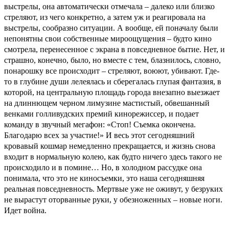
выстрелы, она автоматически отмечала – далеко или близко
стреляют, из чего конкретно, а затем уж и реагировала на
выстрелы, сообразно ситуации. А вообще, ей поначалу были
непонятны свои собственные мироощущения – будто кино
смотрела, перенесенное с экрана в повседневное бытие. Нет, и
страшно, конечно, было, но вместе с тем, блазнилось, словно,
понарошку все происходит – стреляют, воюют, убивают. Где-
то в глубине души лелеялась и сберегалась глупая фантазия, в
которой, на центральную площадь города внезапно выезжает
на длиннющем черном лимузине мастистый, обвешанный
венками голливудских премий кинорежиссер, и подает
команду в звучный мегафон: «Стоп! Съемка окончена.
Благодарю всех за участие!» И весь этот сегодняшний
кровавый кошмар немедленно прекращается, и жизнь снова
входит в нормальную колею, как будто ничего здесь такого не
происходило и в помине… Но, в холодном рассудке она
понимала, что это не киносъемки, это наша сегодняшняя
реальная повседневность. Мертвые уже не оживут, у безруких
не вырастут оторванные руки, у обезноженных – новые ноги.
Идет война.