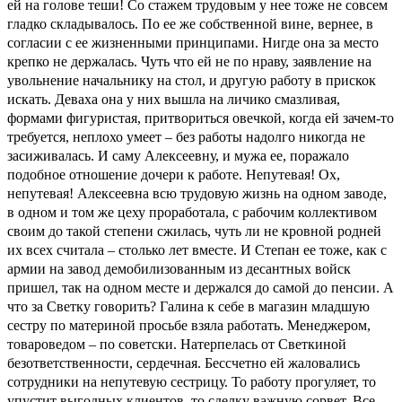
ей на голове теши! Со стажем трудовым у нее тоже не совсем
гладко складывалось. По ее же собственной вине, вернее, в
согласии с ее жизненными принципами. Нигде она за место
крепко не держалась. Чуть что ей не по нраву, заявление на
увольнение начальнику на стол, и другую работу в прискок
искать. Деваха она у них вышла на личико смазливая,
формами фигуристая, притвориться овечкой, когда ей зачем-то
требуется, неплохо умеет – без работы надолго никогда не
засиживалась. И саму Алексеевну, и мужа ее, поражало
подобное отношение дочери к работе. Непутевая! Ох,
непутевая! Алексеевна всю трудовую жизнь на одном заводе,
в одном и том же цеху проработала, с рабочим коллективом
своим до такой степени сжилась, чуть ли не кровной родней
их всех считала – столько лет вместе. И Степан ее тоже, как с
армии на завод демобилизованным из десантных войск
пришел, так на одном месте и держался до самой до пенсии. А
что за Светку говорить? Галина к себе в магазин младшую
сестру по материной просьбе взяла работать. Менеджером,
товароведом – по советски. Натерпелась от Светкиной
безответственности, сердечная. Бессчетно ей жаловались
сотрудники на непутевую сестрицу. То работу прогуляет, то
упустит выгодных клиентов, то сделку важную сорвет. Все