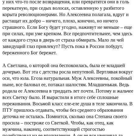
у них что-то после возвращения, или превратятся они в голь
перекатную, при седых волосах, оставленную у разбитого
корыта революционерами. Но Алексеевна полагала, вдруг и
растащат их добро – ничего, плохо, конечно, но ничего
страшного. Если Богу будет угодно, наживут не меньше – еще
при силах, при уме крепком. Все предпочтительнее, чем здесь
от каждого стука в дверь от страха обмирать. Мало ли чей
завидущий глаз привлекут? Пусть пока в России побудут,
береженного Бог бережет.
А Светлана, о которой она беспокоилась, была ее младшей
дочерью. Вот эта с детства росла непутевой. Вертлявая вокруг
оси, что юла. Егоза натуральная. Муж Алексеевны, покойный
ныне, все баловал ее, потакал шалостям. Младшенькая. Ведь
родила ее Алексеевна в тридцать лет почти. Потому и жальчее
всех Светку было. И вырастили в итоге себе сплошные
переживания. Восьмой класс еле-еле душа в теле закончила. В
ПТУ пришлось отдавать, чтобы без среднего образования
деточка не осталась. Помнится, сколько она Степана своего
просила – построже со Светкой. Чтобы, как отец, как
мужчина, наконец, соответствующей строгостью
подействовал на ее вразумление. А он ее все увещевал да