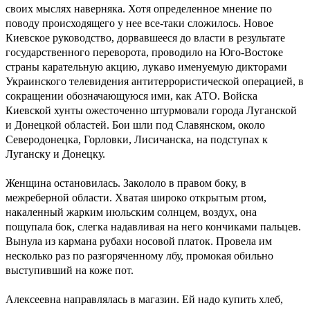
своих мыслях наверняка. Хотя определенное мнение по
поводу происходящего у нее все-таки сложилось. Новое
Киевское руководство, дорвавшееся до власти в результате
государственного переворота, проводило на Юго-Востоке
страны карательную акцию, лукаво именуемую дикторами
Украинского телевидения антитеррористической операцией, в
сокращении обозначающуюся ими, как АТО. Войска
Киевской хунты ожесточенно штурмовали города Луганской
и Донецкой областей. Бои шли под Славянском, около
Северодонецка, Горловки, Лисичанска, на подступах к
Луганску и Донецку.
Женщина остановилась. Закололо в правом боку, в
межреберной области. Хватая широко открытым ртом,
накаленный жарким июльским солнцем, воздух, она
пощупала бок, слегка надавливая на него кончиками пальцев.
Вынула из кармана рубахи носовой платок. Провела им
несколько раз по разгоряченному лбу, промокая обильно
выступивший на коже пот.
Алексеевна направлялась в магазин. Ей надо купить хлеб,