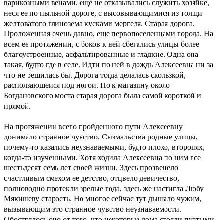
варикозными венами, еще не отказывались служить хозяйке,
неся ее по пыльной дороге, с высовывающимися из толщи
желтоватого глинозема кусками мергеля. Старая дорога.
Проложенная очень давно, еще первопоселенцами города. На
всем ее протяжении, с боков к ней сбегались улицы более
благоустроенные, асфальтированные и гладкие. Одна она
такая, будто где в селе. Идти по ней в дождь Алексеевна ни за
что не решилась бы. Дорога тогда делалась скользкой,
расползающейся под ногой. Но к магазину около
Богдановского моста старая дорога была самой короткой и
прямой.
На протяжении всего пройденного пути Алексеевну
донимало странное чувство. Сызмальства родные улицы,
почему-то казались неузнаваемыми, будто плохо, второпях,
когда-то изученными. Хотя ходила Алексеевна по ним все
шестьдесят семь лет своей жизни. Здесь прозвенело
счастливым смехом ее детство, отцвело девичество,
полноводно протекли зрелые года, здесь же настигла Любу
Мякишеву старость. Но многое сейчас тут дышало чужим,
вызывающим это странное чувство неузнаваемости.
Обострялось оно от того, что некоторые дома стояли пустыми