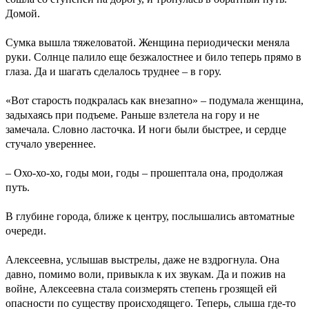
Домой.
Сумка вышла тяжеловатой. Женщина периодически меняла
руки. Солнце палило еще безжалостнее и било теперь прямо в
глаза. Да и шагать сделалось труднее – в гору.
«Вот старость подкралась как внезапно» – подумала женщина,
задыхаясь при подъеме. Раньше взлетела на гору и не
замечала. Словно ласточка. И ноги были быстрее, и сердце
стучало увереннее.
– Охо-хо-хо, годы мои, годы – прошептала она, продолжая
путь.
В глубине города, ближе к центру, послышались автоматные
очереди.
Алексеевна, услышав выстрелы, даже не вздрогнула. Она
давно, помимо воли, привыкла к их звукам. Да и пожив на
войне, Алексеевна стала соизмерять степень грозящей ей
опасности по существу происходящего. Теперь, слыша где-то