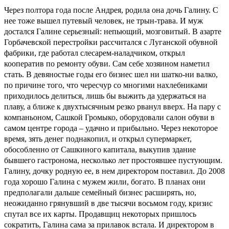
Через полтора года после Андрея, родила она дочь Галину. С
нее тоже вышел путевый человек, не трын-трава. И муж
достался Галине серьезный: непьющий, мозговитый. В азарте
Горбачевской перестройки рассчитался с Луганской обувной
фабрики, где работал слесарем-наладчиком, открыл
кооператив по ремонту обуви. Сам себе хозяином наметил
стать. В девяностые годы его бизнес шел ни шатко-ни валко,
по причине того, что чересчур со многими нахлебниками
приходилось делиться, лишь бы выжить да удержаться на
плаву, а ближе к двухтысячным резко рванул вверх. На пару с
компаньоном, Сашкой Громыко, оборудовали салон обуви в
самом центре города – удачно и прибыльно. Через некоторое
время, зять денег поднакопил, и открыл супермаркет,
обособленно от Сашкиного капитала, выкупив здание
бывшего гастронома, несколько лет простоявшее пустующим.
Галину, дочку родную ее, в нем директором поставил. До 2008
года хорошо Галина с мужем жили, богато. В планах они
предполагали дальше семейный бизнес расширять, но,
неожиданно грянувший в две тысячи восьмом году, кризис
спутал все их карты. Продавщиц некоторых пришлось
сократить, Галина сама за прилавок встала. И директором в