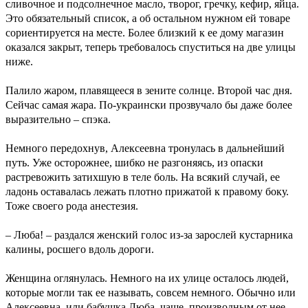
сливочное и подсолнечное масло, творог, гречку, кефир, яйца.
Это обязательный список, а об остальном нужном ей товаре
сориентируется на месте. Более близкий к ее дому магазин
оказался закрыт, теперь требовалось спуститься на две улицы
ниже.
Палило жаром, плавящееся в зените солнце. Второй час дня.
Сейчас самая жара. По-украински прозвучало бы даже более
выразительно – спэка.
Немного передохнув, Алексеевна тронулась в дальнейший
путь. Уже осторожнее, шибко не разгоняясь, из опаски
растревожить затихшую в теле боль. На всякий случай, ее
ладонь оставалась лежать плотно прижатой к правому боку.
Тоже своего рода анестезия.
– Люба! – раздался женский голос из-за зарослей кустарника
калины, росшего вдоль дороги.
Женщина оглянулась. Немного на их улице осталось людей,
которые могли так ее называть, совсем немного. Обычно или
Алексеевна, или бабушка Люба, чаще, производным от нее –