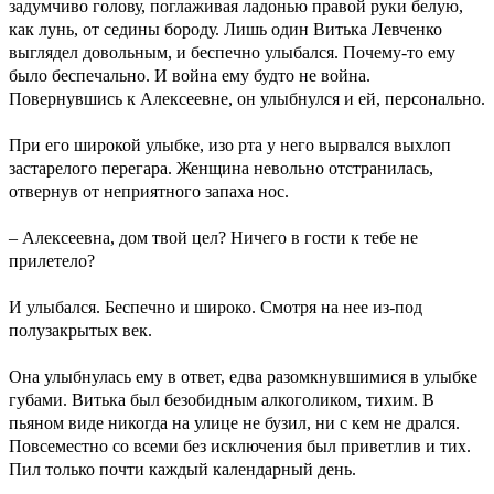
задумчиво голову, поглаживая ладонью правой руки белую,
как лунь, от седины бороду. Лишь один Витька Левченко
выглядел довольным, и беспечно улыбался. Почему-то ему
было беспечально. И война ему будто не война.
Повернувшись к Алексеевне, он улыбнулся и ей, персонально.
При его широкой улыбке, изо рта у него вырвался выхлоп
застарелого перегара. Женщина невольно отстранилась,
отвернув от неприятного запаха нос.
– Алексеевна, дом твой цел? Ничего в гости к тебе не
прилетело?
И улыбался. Беспечно и широко. Смотря на нее из-под
полузакрытых век.
Она улыбнулась ему в ответ, едва разомкнувшимися в улыбке
губами. Витька был безобидным алкоголиком, тихим. В
пьяном виде никогда на улице не бузил, ни с кем не дрался.
Повсеместно со всеми без исключения был приветлив и тих.
Пил только почти каждый календарный день.