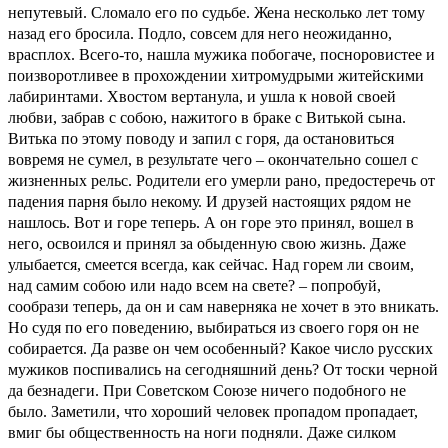
непутевый. Сломало его по судьбе. Жена несколько лет тому
назад его бросила. Подло, совсем для него неожиданно,
врасплох. Всего-то, нашла мужика побогаче, посноровистее и
поизворотливее в прохождении хитромудрыми житейскими
лабиринтами. Хвостом вертанула, и ушла к новой своей
любви, забрав с собою, нажитого в браке с Витькой сына.
Витька по этому поводу и запил с горя, да остановиться
вовремя не сумел, в результате чего – окончательно сошел с
жизненных рельс. Родители его умерли рано, предостеречь от
падения парня было некому. И друзей настоящих рядом не
нашлось. Вот и горе теперь. А он горе это принял, вошел в
него, освоился и принял за обыденную свою жизнь. Даже
улыбается, смеется всегда, как сейчас. Над горем ли своим,
над самим собою или надо всем на свете? – попробуй,
сообрази теперь, да он и сам наверняка не хочет в это вникать.
Но судя по его поведению, выбираться из своего горя он не
собирается. Да разве он чем особенный? Какое число русских
мужиков поспивались на сегодняшний день? От тоски черной
да безнадеги. При Советском Союзе ничего подобного не
было. Заметили, что хороший человек пропадом пропадает,
вмиг бы общественность на ноги подняли. Даже силком