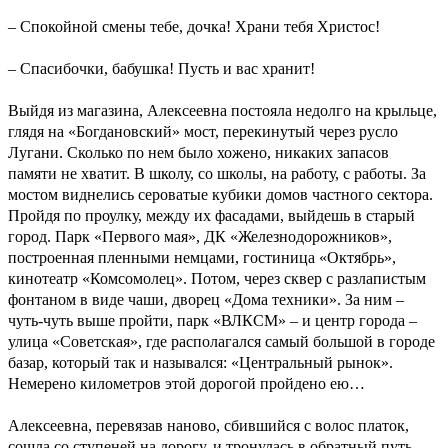
– Спокойной смены тебе, дочка! Храни тебя Христос!
– Спасибочки, бабушка! Пусть и вас хранит!
Выйдя из магазина, Алексеевна постояла недолго на крыльце,
глядя на «Богдановский» мост, перекинутый через русло
Лугани. Сколько по нем было хожено, никаких запасов
памяти не хватит. В школу, со школы, на работу, с работы. За
мостом виднелись сероватые кубики домов частного сектора.
Пройдя по проулку, между их фасадами, выйдешь в старый
город. Парк «Первого мая», ДК «Железнодорожников»,
построенная пленными немцами, гостиница «Октябрь»,
кинотеатр «Комсомолец». Потом, через сквер с разлапистым
фонтаном в виде чаши, дворец «Дома техники». За ним –
чуть-чуть выше пройти, парк «ВЛКСМ» – и центр города –
улица «Советская», где располагался самый большой в городе
базар, который так и назывался: «Центральный рынок».
Немерено километров этой дорогой пройдено ею…
Алексеевна, перевязав наново, сбившийся с волос платок,
сошла со ступеней на дорогу, и тронулась в обратный путь.