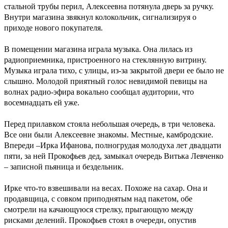
стальной трубы перил, Алексеевна потянула дверь за ручку.
Внутри магазина звякнул колокольчик, сигнализируя о
приходе нового покупателя.
В помещении магазина играла музыка. Она лилась из
радиоприемника, пристроенного на стеклянную витрину.
Музыка играла тихо, с улицы, из-за закрытой двери ее было не
слышно. Молодой приятный голос невидимой певицы на
волнах радио-эфира вокально сообщал аудитории, что
восемнадцать ей уже.
Перед прилавком стояла небольшая очередь, в три человека.
Все они были Алексеевне знакомы. Местные, камбродские.
Впереди –Ирка Ифанова, полногрудая молодуха лет двадцати
пяти, за ней Прокофьев дед, замыкал очередь Витька Левченко
– записной пьяница и бездельник.
Ирке что-то взвешивали на весах. Похоже на сахар. Она и
продавщица, с совком приподнятым над пакетом, обе
смотрели на качающуюся стрелку, прыгающую между
рисками делений. Прокофьев стоял в очереди, опустив