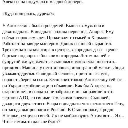
Алексеевна подумала о младшей дочери.
«Куда поперлась, дуреха?»
У Алексеевны было трое детей. Вышла замуж она в
девятнадцать. В двадцать родила первенца, Андрея. Ему
сейчас сорок семь лет. Проживает с семьей в Харькове.
Работает на заводе мастером. Двоих сыновей вырастил.
Трехкомнатная квартира в центре, загородная дача – целое
барское подворье с большим огородом. Летом на ней с
супругой живут, женатые сыновья внуков туда погостить
привозят. Машина у него хорошая, иностранной марки. Люди
уважают, друзья. Солидный человек, приятно глянуть,
гордость берет за сына. Беспокоит только Алексеевну сейчас –
на Украине мобилизацию объявили. Как бы Андрея, на
старости лет, в солдаты не забрили и не направили в это
чертово АТО, со своими земляками воевать. Сыновей,
двадцати двухлетнего Егора и двадцати четырехлетнего Гену,
он загодя выпроводил в Россию. В Ставрополье, к родне
Натальи, супруги своей. Их не мобилизуют. А сам вот… Эх...
Что с самим-то дальше будет?