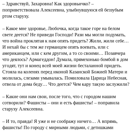
– Здравствуй, Захаровна! Как здоровьичко? –
поприветствовала Алексеевна, улыбнувшуюся ей беззубым
ртом старуху.
– Какое мне здоровье, Любочка, когда такое горе на белом
свете деется? Не приведи Господи! Рази мы могли подумать,
что война проклятая к нам опять придеть? Жили, жили себе…
И нехай бы с тем же германцем опять воевать, или с
американцем, или с кем другим, а то со своими… Позавчера
что деялось? Армагеддон! Думала, прямехонько бомбой в дом
угодят, тут и конец всей моей жизни бесталанной придеть.
Стояла на коленях перед иконой Казанской Божией Матери и
молилась, слезами умывалась. Помиловала Царица Небесная,
отвела от дома беду… Что деется? Чем кару такую заслужили?
– Какие они нам свои, после того, что с городом нашим
сотворили? Фашисты – они и есть фашисты! – поправила
старуху Алексеевна.
– И то, правда! Я уже и не соображу ничего… А впрямь,
фашисты! По городу с мирными людьми, с детишками