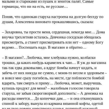
малыми и стариками из пушек и зениток палят. Самые
германцы, что ни на есть, не русские…
Поняв, что одинокая старуха настроена на долгую беседу по
душам, Алексеевна виновато прокашлявшись, сказала:
– Захаровна, ты прости меня, сердешная, некогда мне… Дома
внучка трехлетняя осталась. Девчонка соседская обещалась
присмотреть, а станет присматривать или нет – одному Богу
ведомо… Поспешать надо. В магазин и обратно…
– В магазин?.. Любочка, мне хлебушка нужно, колбаски
трошки, да каких-нибудь карамелек к чаю… Я уж до магазина
так-так едва доковыляю, а вдруг бомбы начнут кидать, и
забечь от них никуда не сумею, с моим-то весом и здоровьем –
и вовсе мне сразу погибель, на месте, где поблизости бомбой
вдарять, там смерть и приму… Любочка, может, выручишь,
купишь продукт для меня? – жалобным голосом говорила
старуха, не забыв скороговоркой дополнить: – А денежка на
расходы имеется… До копеечки дам… – и она откинувшись
спиной к забору, вынула из кармана вязанной кофты, одетой
на ее тело поверх шерстяного платья, потертый кожаный