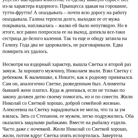
из-за характера вздорного. Прынцесса эдакая на горошине,
тутти-фрутти! А опаздывать – почти всю дорогу на работу
опаздывала. Галина терпела долго, выходки ее от мужа
покрывала, наплакалась – жалко ей было непутящую. Но в
итоге, все равно попросила ее на выход, допекла все-таки
сестрица до белого каления. Так та еще и обиду затаила на
Галину. Года два не здоровались, не разговаривали. Едва
помирить их удалось.
Несмотря на вздорный характер, вышла Светка и второй раз
замуж. За хорошего мужчину, Николаем звали. Взял Светку с
ребенком. К мальчишке, к Никите, как к родному привязался.
Сам он, аналогично Светке, разведенным был. Алименты
бывшей жене платил. Куда ж денешься, если не только по
закону должен дитю своему помогать, но и по совести. Жили
Николай со Светкой хорошо, доброй семейной жизнью.
Алексеевна на Светку нарадоваться не могла, что та за ум
взялась. Зять со Степаном, ее мужем, легко подружились. Оба
оказались заядлыми рыбаками. Вместе на рыбалку ездили.
Часто даже с ночевкой. Жили Николай со Светкой хорошо,
жили, потом вдруг Светка опять испортилась. Завертела