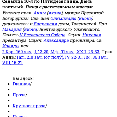
Седмица 10-я по Пятидесятнице. День
постный.
Пища с растительным маслом.
Успение прав.
Анны
(
икона
), матери Пресвятой
Богородицы. Свв. жен
Олимпиады
(
икона
)
диакониссы и
Евпраксии
девы, Тавеннской. Прп.
Макария
(
икона
) Желтоводского, Унженского.
Память
V Вселенского Собора
. Сщмч.
Николая
пресвитера. Сщмч.
Александра
пресвитера. Св.
Ираиды
исп.
2 Кор., 169 зач., I, 12-20.
Мф., 91 зач., XXII, 23-33.
Прав.
Анны:
Гал., 210 зач. (от полу́), IV, 22-31.
Лк., 36 зач.,
VIII, 16-21.
-
Вы здесь:
Главная
/
Проза
/
Крупная проза
/
Пьесы