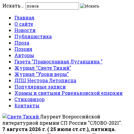
Искать...
Главная
О сайте
Новости
Публицистика
Проза
Поэзия
Авторы
Газета "Православная Луганщина "
Журнал "Свете Тихий"
Журнал "Уроки веры"
ДПЦ Нестора Летописца
Популярные записи
Храмы и святыни Ровеньковской епархии
Стиховизор
Контакты
Лауреат Всероссийской
литературной премии СП России "СЛОВО-2021".
7 августа 2026 г. ( 25 июля ст.ст.), пятница.