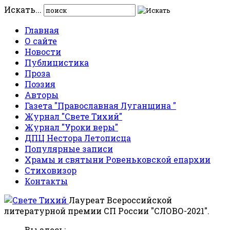
Искать...
Главная
О сайте
Новости
Публицистика
Проза
Поэзия
Авторы
Газета "Православная Луганщина "
Журнал "Свете Тихий"
Журнал "Уроки веры"
ДПЦ Нестора Летописца
Популярные записи
Храмы и святыни Ровеньковской епархии
Стиховизор
Контакты
Лауреат Всероссийской
литературной премии СП России "СЛОВО-2021".
Вы здесь: