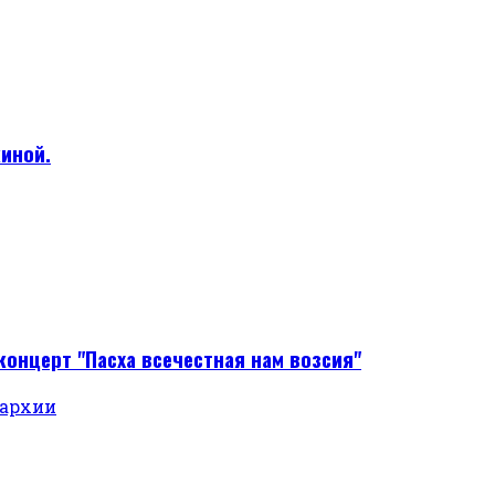
киной.
концерт "Пасха всечестная нам возсия"
пархии