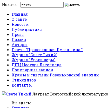
Искать...
Главная
О сайте
Новости
Публицистика
Проза
Поэзия
Авторы
Газета "Православная Луганщина "
Журнал "Свете Тихий"
Журнал "Уроки веры"
ДПЦ Нестора Летописца
Популярные записи
Храмы и святыни Ровеньковской епархии
Стиховизор
Контакты
Лауреат Всероссийской литературно
Вы здесь:
Главная
/