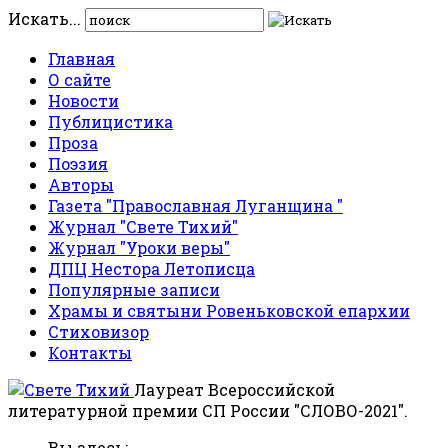
Искать...
Главная
О сайте
Новости
Публицистика
Проза
Поэзия
Авторы
Газета "Православная Луганщина "
Журнал "Свете Тихий"
Журнал "Уроки веры"
ДПЦ Нестора Летописца
Популярные записи
Храмы и святыни Ровеньковской епархии
Стиховизор
Контакты
Лауреат Всероссийской
литературной премии СП России "СЛОВО-2021".
Вы здесь: