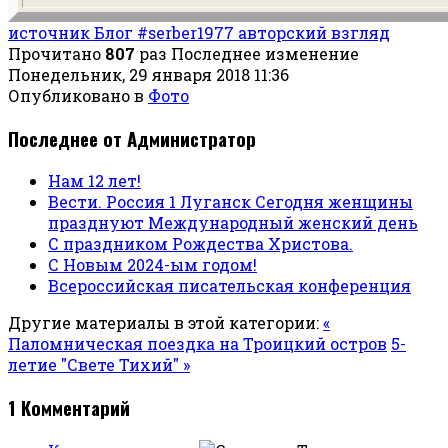
источник Блог #serber1977 авторский взгляд
Прочитано
807
раз
Последнее изменение
Понедельник, 29 января 2018 11:36
Опубликовано в
Фото
Последнее от Администратор
Нам 12 лет!
Вести. Россия 1 Луганск Сегодня женщины
празднуют Международный женский день
С праздником Рождества Христова.
С Новым 2024-ым годом!
Всероссийская писательская конференция
Другие материалы в этой категории:
«
Паломническая поездка на Троицкий остров
5-
летие "Свете Тихий" »
1
Комментарий