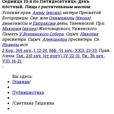
Седмица 10-я по Пятидесятнице. День
постный.
Пища с растительным маслом.
Успение прав.
Анны
(
икона
), матери Пресвятой
Богородицы. Свв. жен
Олимпиады
(
икона
)
диакониссы и
Евпраксии
девы, Тавеннской. Прп.
Макария
(
икона
) Желтоводского, Унженского.
Память
V Вселенского Собора
. Сщмч.
Николая
пресвитера. Сщмч.
Александра
пресвитера. Св.
Ираиды
исп.
2 Кор., 169 зач., I, 12-20.
Мф., 91 зач., XXII, 23-33.
Прав.
Анны:
Гал., 210 зач. (от полу́), IV, 22-31.
Лк., 36 зач.,
VIII, 16-21.
-
Вы здесь:
Главная
/
Публицистика
/
Светлана Тишкина