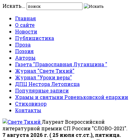
Искать...
Главная
О сайте
Новости
Публицистика
Проза
Поэзия
Авторы
Газета "Православная Луганщина "
Журнал "Свете Тихий"
Журнал "Уроки веры"
ДПЦ Нестора Летописца
Популярные записи
Храмы и святыни Ровеньковской епархии
Стиховизор
Контакты
Лауреат Всероссийской
литературной премии СП России "СЛОВО-2021".
7 августа 2026 г. ( 25 июля ст.ст.), пятница.