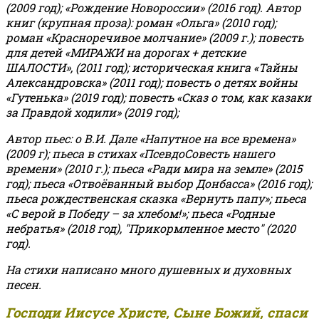
(2009 год); «Рождение Новороссии» (2016 год).
Автор
книг (крупная проза): роман «Ольга» (2010 год);
роман «Красноречивое молчание» (2009 г.); повесть
для детей «МИРАЖИ на дорогах + детские
ШАЛОСТИ», (2011 год); историческая книга «Тайны
Александровска» (2011 год); повесть о детях войны
«Гутенька» (2019 год); повесть «Сказ о том, как казаки
за Правдой ходили» (2019 год);
Автор пьес: о В.И. Дале «Напутное на все времена»
(2009 г); пьеса в стихах «ПсевдоСовесть нашего
времени» (2010 г.); пьеса «Ради мира на земле» (2015
год); пьеса «Отвоёванный выбор Донбасса» (2016 год);
пьеса рождественская сказка «Вернуть папу»; пьеса
«С верой в Победу – за хлебом!»
;
пьеса «Родные
небратья» (2018 год), "Прикормленное место" (2020
год).
На стихи написано много душевных и духовных
песен.
Господи Иисусе Христе, Сыне Божий, спаси