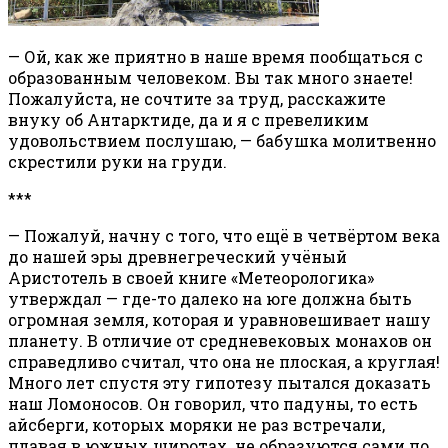
— Ой, как же приятно в наше время пообщаться с
образованным человеком. Вы так много знаете!
Пожалуйста, не сочтите за труд, расскажите
внуку об Антарктиде, да и я с превеликим
удовольствием послушаю, — бабушка молитвенно
скрестили руки на груди.
***
— Пожалуй, начну с того, что ещё в четвёртом века
до нашей эры древнегреческий учёный
Аристотель в своей книге «Метеорологика»
утверждал — где-то далеко на юге должна быть
огромная земля, которая и уравновешивает нашу
планету. В отличие от средневековых монахов он
справедливо считал, что она не плоская, а круглая!
Много лет спустя эту гипотезу пытался доказать
наш Ломоносов. Он говорил, что падуны, то есть
айсберги, которых моряки не раз встречали,
плавая в южных широтах, не образуются сами по