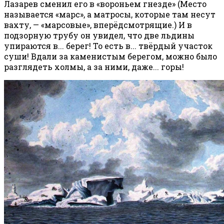
Лазарев сменил его в «вороньем гнезде» (Место
называется «марс», а матросы, которые там несут
вахту, — «марсовые», вперёдсмотрящие.) И в
подзорную трубу он увидел, что две льдины
упираются в... берег! То есть в... твёрдый участок
суши! Вдали за каменистым берегом, можно было
разглядеть холмы, а за ними, даже... горы!