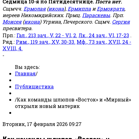
Седмица 10-я по Пятидесятнице.
Поста нет.
Сщмчч.
Ермолая
(
икона
),
Ермиппа
и
Ермократа
,
иереев Никомидийских. Прмц.
Параскевы
. Прп.
Моисея
(
икона
) Угрина, Печерского. Сщмч.
Сергия
пресвитера.
Прп.:
Гал., 213 зач., V, 22 - VI, 2.
Лк., 24 зач., VI, 17-23
.
Ряд.:
Рим., 119 зач., XV, 30-33.
Мф., 73 зач., XVII, 24 -
XVIII, 4.
-
Вы здесь:
Главная
/
Публицистика
/
Как команды шлюпов «Восток» и «Мирный»
открыли новый материк
Вторник, 17 февраля 2026 09:27
Как команды шлюпов «Восток» и