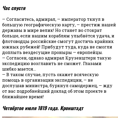
Час спустя
— Согласитесь, адмирал, — император ткнул в
большую географическую карту, — престиж нашей
державы в мире велик! Но станет во стократ
больше, если нашим кораблям улыбнётся удача, и
флотоводцы российские смогут достичь крайних
южных рубежей! Прибудут туда, куда не смогли
доплыть вездесущие проныры — европейцы.
— Согласен, однако адмирал Крузенштерн такую
экспедицию возглавить не сможет. Глазами
шибко мается…
— В таком случае, пусть окажет всяческую
помощь в организации экспедиции, — не
дослушав министра, буркнул самодержец, — жду
от вас подробнейший доклад об этом проекте в
ближайшее время!
Четвёртое июля 1819 года. Кронштадт