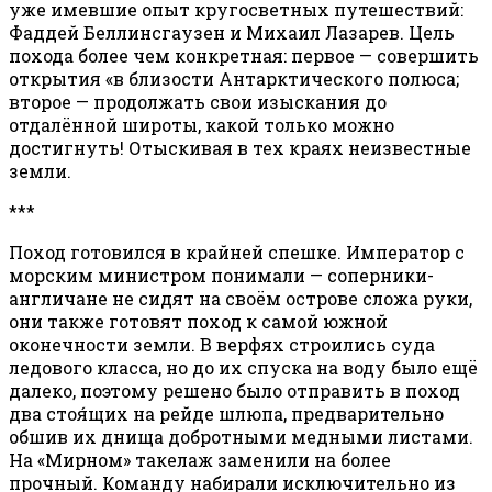
уже имевшие опыт кругосветных путешествий:
Фаддей Беллинсгаузен и Михаил Лазарев. Цель
похода более чем конкретная: первое — совершить
открытия «в близости Антарктического полюса;
второе — продолжать свои изыскания до
отдалённой широты, какой только можно
достигнуть! Отыскивая в тех краях неизвестные
земли.
***
Поход готовился в крайней спешке. Император с
морским министром понимали — соперники-
англичане не сидят на своём острове сложа руки,
они также готовят поход к самой южной
оконечности земли. В верфях строились суда
ледового класса, но до их спуска на воду было ещё
далеко, поэтому решено было отправить в поход
два стоя́щих на рейде шлюпа, предварительно
обшив их днища добротными медными листами.
На «Мирном» такелаж заменили на более
прочный. Команду набирали исключительно из