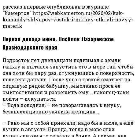
рассказ впервые опубликован в журнале
"Камертон".https://webkamerton.ru/2026/02/kak-
komandy-shlyupov-vostok-i-mirnyy-otkryli-novyy-
materik
Первая декада июня. Посёлок Лазаревское
Краснодарского края
Подросток лет двенадцати поднимал с земли
гальку и пытался запустить его в море так, чтобы
она хотя бы пару раз, стукнувшись о поверхность,
полетела дальше. После чего с тоской смотрел на
сидящую рядом бабушку, мысленно прося её
смилостивится и разрешить ему... наконец-таки
пойти — искупаться.
— Вода холодная, — не поворачиваясь к внуку,
безапелляционно заявила женщина...
— Рано мы с тобой приехали, надо бы в июле, а ещё
лучше в августе. Правда, тогда в море этих
купальщиков что селёдок в бочке. А сейчас, как