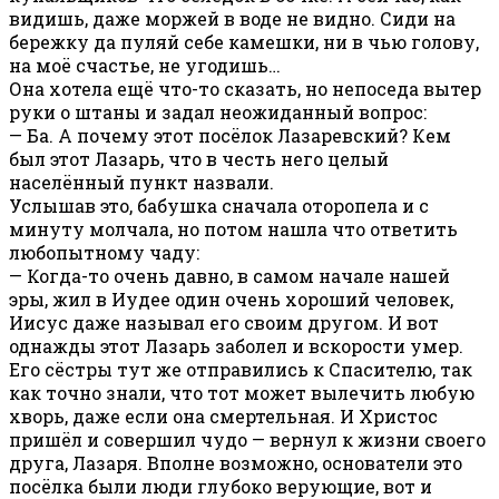
видишь, даже моржей в воде не видно. Сиди на
бережку да пуляй себе камешки, ни в чью голову,
на моё счастье, не угодишь…
Она хотела ещё что-то сказать, но непоседа вытер
руки о штаны и задал неожиданный вопрос:
— Ба. А почему этот посёлок Лазаревский? Кем
был этот Лазарь, что в честь него целый
населённый пункт назвали.
Услышав это, бабушка сначала оторопела и с
минуту молчала, но потом нашла что ответить
любопытному чаду:
— Когда-то очень давно, в самом начале нашей
эры, жил в Иудее один очень хороший человек,
Иисус даже называл его своим другом. И вот
однажды этот Лазарь заболел и вскорости умер.
Его сёстры тут же отправились к Спасителю, так
как точно знали, что тот может вылечить любую
хворь, даже если она смертельная. И Христос
пришёл и совершил чудо — вернул к жизни своего
друга, Лазаря. Вполне возможно, основатели это
посёлка были люди глубоко верующие, вот и