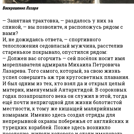
Воскрешение Лазаря
— Занятная трактовка, — раздалось у них за
спиной, — вы позволите, я расположусь рядом с
вами?
И, не дожидаясь ответа, — спортивного
телосложения седовласый мужчина, расстелив
старенькое покрывало, опустился рядом:
— Должен вас огорчить — сей посёлок носит имя
мореплавателя адмирала Михаила Петровича
Лазарева. Того самого, который, за свою жизнь
успел совершить аж три кругосветных плавания.
И был одним из тех, кто взял да и открыл целый
материк, именуемый Антарктидой. В сороковых
годах позапрошлого века он служил в этой, тогда
ещё почти непригодной для жизни болотистой
местности, к тому же кишащей малярийными
комарами. Именно здесь создал отряды для
непрерывной охраны побережья от английских и
турецких кораблей. Позже здесь возникло
поселение, жители которого и стали именовать