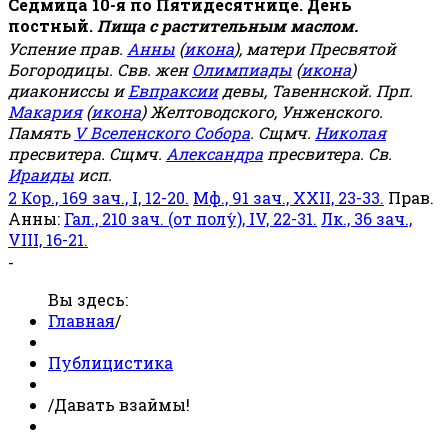
Седмица 10-я по Пятидесятнице. День
постный.
Пища с растительным маслом.
Успение прав.
Анны
(
икона
), матери Пресвятой
Богородицы. Свв. жен
Олимпиады
(
икона
)
диакониссы и
Евпраксии
девы, Тавеннской. Прп.
Макария
(
икона
) Желтоводского, Унженского.
Память
V Вселенского Собора
. Сщмч.
Николая
пресвитера. Сщмч.
Александра
пресвитера. Св.
Ираиды
исп.
2 Кор., 169 зач., I, 12-20.
Мф., 91 зач., XXII, 23-33.
Прав.
Анны:
Гал., 210 зач. (от полу́), IV, 22-31.
Лк., 36 зач.,
VIII, 16-21.
-
Вы здесь:
Главная
/
Публицистика
/
Давать взаймы!