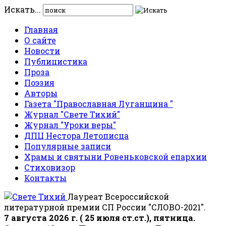
Искать...
Главная
О сайте
Новости
Публицистика
Проза
Поэзия
Авторы
Газета "Православная Луганщина "
Журнал "Свете Тихий"
Журнал "Уроки веры"
ДПЦ Нестора Летописца
Популярные записи
Храмы и святыни Ровеньковской епархии
Стиховизор
Контакты
Лауреат Всероссийской
литературной премии СП России "СЛОВО-2021".
7 августа 2026 г. ( 25 июля ст.ст.), пятница.