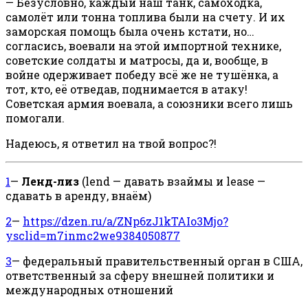
— Безусловно, каждый наш танк, самоходка,
самолёт или тонна топлива были на счету. И их
заморская помощь была очень кстати, но…
согласись, воевали на этой импортной технике,
советские солдаты и матросы, да и, вообще, в
войне одерживает победу всё же не тушёнка, а
тот, кто, её отведав, поднимается в атаку!
Советская армия воевала, а союзники всего лишь
помогали.
Надеюсь, я ответил на твой вопрос?!
1
—
Ленд-лиз
(lend — давать взаймы и lease —
сдавать в аренду, внаём)
2
—
https://dzen.ru/a/ZNp6zJ1kTAIo3Mjo?
ysclid=m7inmc2we9384050877
3
— федеральный правительственный орган в США,
ответственный за сферу внешней политики и
международных отношений