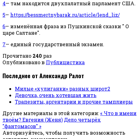
4
— там находится двухпалатный парламент США.
5
—
https://bessmertnybarak.ru/article/lend_liz/
6
— изменённая фраза из Пушкинской сказки " О
царе Салтане".
7
— единый государственный экзамен.
Прочитано
240
раз
Опубликовано в
Публицистика
Последнее от Александр Ралот
Милые «хулиганки» разных широт2
Девочка, очень хотевшая жить
Трапезиты, аргентарии и прочие тамплиеры
Другие материалы в этой категории:
« Что в имени
твоём? Евгения (Женя)
Дело четырёх
"фантомасов" »
Авторизуйтесь, чтобы получить возможность