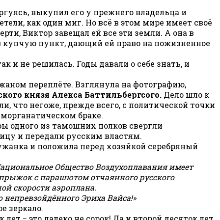
оргуясь, выкупил его у прежнего владельца и
тели, как один миг. Но всё в этом мире имеет своё
ти, Виктор завещал ей все эти земли. А она в
 в купчую пункт, дающий ей право на пожизненное
к и не решилась. Годы давали о себе знать, и
кожаном переплёте. Взглянула на фотографию,
ского князя Алекса
Баттильбергсого.
Дело шло к
и, что негоже, прежде всего, с политической точки
 морганатическом браке.
ы одного из тамошних полков свергли
ницу и передали русским властям.
лужанка и положила перед хозяйкой серебряный
ациональное Общество Воздухоплавания имеет
 прыжок с парашютом отчаянного русского
шой скорости аэроплана.
о непревзойдённого Эриха Вайса!»
е зеркало.
ет − это далеко не сорок! Да и второй десяток лет