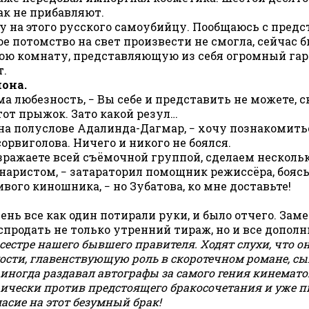
к не прибавляют.
яжу на этого русского самоубийцу. Пообщаюсь с пред
е потомство на свет произвести не смогла, сейчас 
юю комнату, представляющую из себя огромный гар
т.
она.
ма любезность, − Вы себе и представить не можете, с
тот прыжок. Зато какой резул…
го на полуслове Адалинда-Дагмар, − хочу познакомит
орвиголова. Ничего и никого не боялся.
возражаете всей съёмочной группой, сделаем нескол
аристом, − затараторил помощник режиссёра, боясь,
ивого киношника, − но Зубатова, ко мне доставьте!
ень все как один потирали руки, и было отчего. За
родать не только утренний тираж, но и все допол
естре нашего бывшего правителя. Ходят слухи, что он
ости, главенствующую роль в скоротечном романе, сы
 иногда раздавал автографы за самого гения кинемато
ически против предстоящего бракосочетания и уже пи
ласие на этот безумный брак!