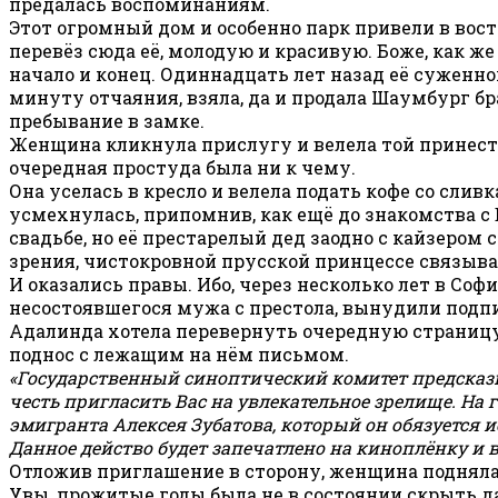
предалась воспоминаниям.
Этот огромный дом и особенно парк привели в вост
перевёз сюда её, молодую и красивую. Боже, как же
начало и конец. Одиннадцать лет назад её суженно
минуту отчаяния, взяла, да и продала Шаумбург б
пребывание в замке.
Женщина кликнула прислугу и велела той принести з
очередная простуда была ни к чему.
Она уселась в кресло и велела подать кофе со сли
усмехнулась, припомнив, как ещё до знакомства с
свадьбе, но её престарелый дед заодно с кайзером 
зрения, чистокровной прусской принцессе связыва
И оказались правы. Ибо, через несколько лет в Со
несостоявшегося мужа с престола, вынудили подпи
Адалинда хотела перевернуть очередную страницу 
поднос с лежащим на нём письмом.
«Государственный синоптический комитет предсказы
честь пригласить Вас на увлекательное зрелище. На 
эмигранта Алексея Зубатова, который он обязуется 
Данное действо будет запечатлено на киноплёнку и 
Отложив приглашение в сторону, женщина поднялась
Увы, прожитые годы была не в состоянии скрыть да