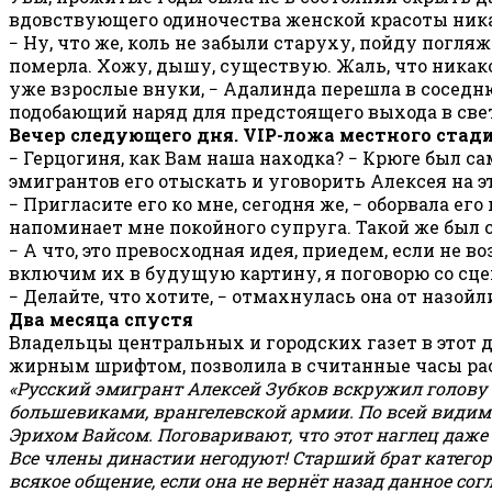
вдовствующего одиночества женской красоты ника
− Ну, что же, коль не забыли старуху, пойду погл
померла. Хожу, дышу, существую. Жаль, что никако
уже взрослые внуки, − Адалинда перешла в соседн
подобающий наряд для предстоящего выхода в све
Вечер следующего дня.
VIP
-ложа местного стади
− Герцогиня, как Вам наша находка? − Крюге был са
эмигрантов его отыскать и уговорить Алексея на э
− Пригласите его ко мне, сегодня же, − оборвала е
напоминает мне покойного супруга. Такой же был с
− А что, это превосходная идея, приедем, если не 
включим их в будущую картину, я поговорю со сцен
− Делайте, что хотите, − отмахнулась она от назойл
Два месяца спустя
Владельцы центральных и городских газет в этот д
жирным шрифтом, позволила в считанные часы расп
«Русский эмигрант Алексей Зубков вскружил голову с
большевиками, врангелевской армии. По всей видим
Эрихом Вайсом. Поговаривают, что этот наглец даже
Все члены династии негодуют! Старший брат категор
всякое общение, если она не вернёт назад данное сог