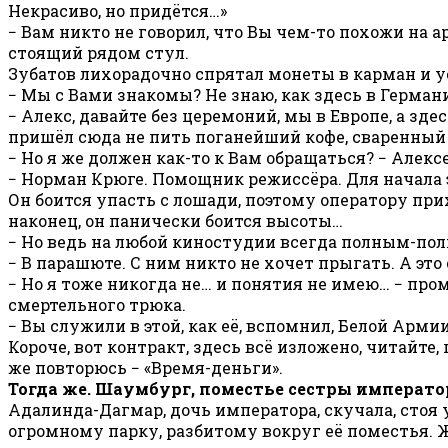
Некрасиво, но придётся…»
− Вам никто не говорил, что Вы чем-то похожи на 
стоящий рядом стул.
Зубатов лихорадочно спрятал монеты в карман и у
− Мы с Вами знакомы? Не знаю, как здесь в Германи
− Алекс, давайте без церемоний, мы в Европе, а зд
пришёл сюда не пить поганейший кофе, сваренный 
− Но я же должен как-то к Вам обращаться? − Але
− Норман Крюге. Помощник режиссёра. Для начала э
Он боится упасть с лошади, поэтому оператору при
наконец, он панически боится высоты…
− Но ведь на любой киностудии всегда полным-полн
− В парашюте. С ним никто не хочет прыгать. А э
− Но я тоже никогда не… и понятия не имею… − пр
смертельного трюка.
− Вы служили в этой, как её, вспомнил, Белой Арми
Короче, вот контракт, здесь всё изложено, читайте
же повторюсь − «Время-деньги».
Тогда же. Шаумбург, поместье сестры императо
Адалинда-Дагмар, дочь императора, скучала, стоя
огромному парку, разбитому вокруг её поместья. 