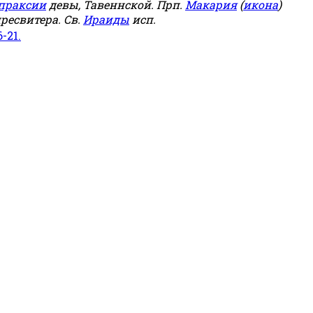
праксии
девы, Тавеннской. Прп.
Макария
(
икона
)
ресвитера. Св.
Ираиды
исп.
6-21.