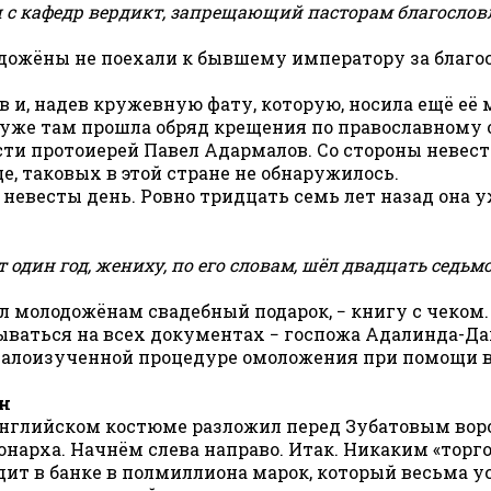
и с кафедр вердикт, запрещающий пасторам благосло
ожёны не поехали к бывшему императору за благосло
в и, надев кружевную фату, которую, носила ещё её
 И уже там прошла обряд крещения по православному
сти протоиерей Павел Адармалов. Со стороны невест
е, таковых в этой стране не обнаружилось.
невесты день. Ровно тридцать семь лет назад она 
один год, жениху, по его словам, шёл двадцать седьмо
 молодожёнам свадебный подарок, − книгу с чеком. 
ываться на всех документах − госпожа Адалинда-Дагм
 малоизученной процедуре омоложения при помощи 
нн
английском костюме разложил перед Зубатовым вор
онарха. Начнём слева направо. Итак. Никаким «торг
дит в банке в полмиллиона марок, который весьма у