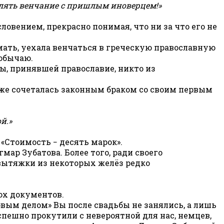
влять венчание с пришлым иноверцем!»
вением, прекрасно понимая, что ни за что его не
 мать, уехала венчаться в греческую православную
 обычаю.
ы, принявшей православие, никто из
уже сочеталась законным браком со своим первым
й.»
«Стоимость − десять марок».
ар Зубатова. Более того, ради своего
вытяжки из некоторых желёз редко
ох документов.
овым делом» Вы после свадьбы не занялись, а лишь
спешно прокутили с невероятной для нас, немцев,