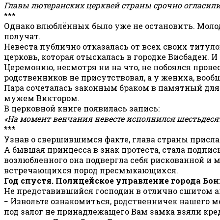
Главы лютеранских церквей страны срочно огласил
***
Однако влюблённых было уже не остановить. Молод
получат.
Невеста публично отказалась от всех своих титуло
церковь, которая отыскалась в городке Висбаден.
Церемонию, несмотря ни на что, не побоялся прове
родственников не присутствовал, а у жениха, вообщ
Пара сочеталась законным браком в памятный для 
мужем Виктором.
В церковной книге появилась запись:
«На момент венчания невесте исполнился шестьдесят 
***
Узнав о свершившимся факте, глава страны прислал
А бывшая принцесса в знак протеста, стала подпис
возлюбленного она подвергла себя рискованной и
встречающихся пород пресмыкающихся.
Год спустя. Полицейское управление города Бо
Не представившийся господин в отлично сшитом 
− Извольте ознакомиться, родственничек нашего м
под залог не принадлежащего Вам замка взяли кре