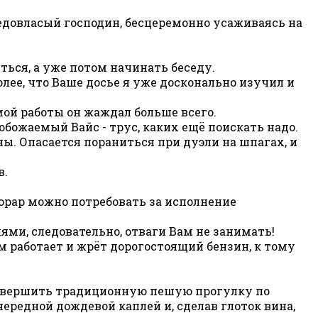
седовласый господин, бесцеремонно усаживаясь на
яться, а уже потом начинать беседу.
олее, что Ваше досье я уже досконально изучил и
мой работы он жаждал больше всего.
обожаемый Вайс - трус, каких ещё поискать надо.
ы. Опасается пораниться при дуэли на шпагах, и
в.
орар можно потребовать за исполнение
лями, следовательно, отваги Вам не занимать!
ом работает и жрёт дорогостоящий бензин, к тому
 совершить традиционную пешую прогулку по
ередной дождевой каплей и, сделав глоток вина,