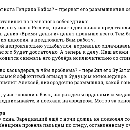
артиста Генриха Вайса? − прервал его размышления 
ставился на незваного собеседника:
и, но у нас в России, принято для начала представл
есь девиз «Время-деньги» ценят превыше всего. Тем б
из цикория, а предложить Вам работу.
ксей непроизвольно улыбнулся, нормально оплачивае
того будет достаточно. А теперь к делу. Наш всеми 
ходится снимать его дублёра исключительно со спин
о каскадёров, в чём проблема? − перебил его Зубато
то самый эффектный эпизод в будущем киношедевре.
омямлил Алексей, лихорадочно размышляя, какой гон
и, участвовали в боях, награждены орденами и меда
, подписывайте, и поехали на аэродром. Мотор за окн
ра
 у окна. Зарядивший ещё с ночи дождь не позволял
Женщина провела пальцем по следу, оставленному оч