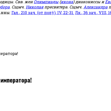
родицы. Свв. жен
Олимпиады
(
икона
) диакониссы и
Ев
обора
. Сщмч.
Николая
пресвитера. Сщмч.
Александра
п
Анны:
Гал., 210 зач. (от полу́), IV, 22-31.
Лк., 36 зач., VIII, 1
ератора!
 императора!