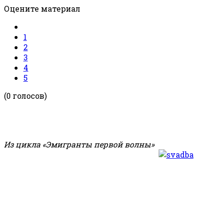
Оцените материал
1
2
3
4
5
(0 голосов)
Из цикла «Эмигранты первой волны»