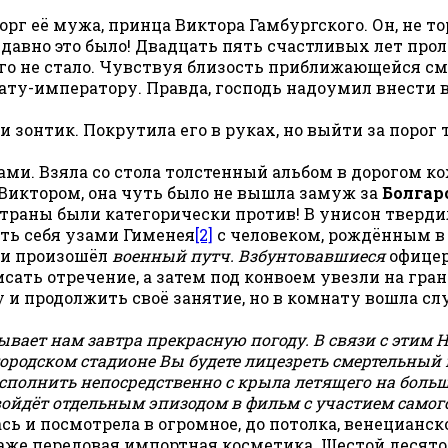
орг её мужа, принца Виктора Гамбургского. Он, не т
 давно это было! Двадцать пять счастливых лет проле
го не стало. Чувствуя близость приближающейся смер
рату-императору. Правда, господь надоумил внести
онтик. Покрутила его в руках, но выйти за порог та
вками. Взяла со стола толстенный альбом в дорогом 
 Виктором, она чуть было не вышла замуж за
Болгар
страны были категорически против! В унисон твердил
ть себя узами Гименея
[2]
с человеком, рождённым в
фии произошёл
военный путч.
Взбунтовавшиеся
офицер
сать отречение, а затем под конвоем увезли на гра
и продолжить своё занятие, но в комнату вошла с
вает нам завтра прекрасную погоду. В связи с этим
Н
городском стадионе
Вы будете лицезреть смертельный
исполнить непосредственно с крыла летящего на боль
войдёт отдельным эпизодом в фильм с участием самог
 и посмотрела в огромное, до потолка, венецианско
же передовая импортная косметика. Шестой десяток л