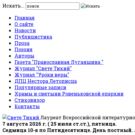
Искать...
Главная
О сайте
Новости
Публицистика
Проза
Поэзия
Авторы
Газета "Православная Луганщина "
Журнал "Свете Тихий"
Журнал "Уроки веры"
ДПЦ Нестора Летописца
Популярные записи
Храмы и святыни Ровеньковской епархии
Стиховизор
Контакты
Лауреат Всероссийской литературно
7 августа 2026 г. ( 25 июля ст.ст.), пятница.
Седмица 10-я по Пятидесятнице. День постный.