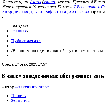
Успение прав.
Анны
(
икона
), матери Пресвятой Бого
Желтоводского, Унженского. Память
V Вселенского С
2 Кор., 169 зач., I, 12-20.
Мф., 91 зач., XXII, 23-33.
Прав. 
-
Вы здесь:
Главная
/
Публицистика
/
В нашем заведении вас обслуживает зять имп
Среда, 17 мая 2023 17:57
В нашем заведении вас обслуживает зять
Автор
Александр Ралот
Печать
Эл. почта