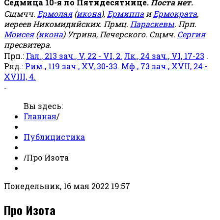
Седмица 10-я по Пятидесятнице.
Поста нет.
Сщмчч.
Ермолая
(
икона
),
Ермиппа
и
Ермократа
,
иереев Никомидийских. Прмц.
Параскевы
. Прп.
Моисея
(
икона
) Угрина, Печерского. Сщмч.
Сергия
пресвитера.
Прп.:
Гал., 213 зач., V, 22 - VI, 2.
Лк., 24 зач., VI, 17-23
.
Ряд.:
Рим., 119 зач., XV, 30-33.
Мф., 73 зач., XVII, 24 -
XVIII, 4.
-
Вы здесь:
Главная
/
Публицистика
/
Про Изота
Понедельник, 16 мая 2022 19:57
Про Изота