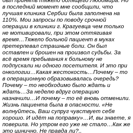
был принять тяжело болящего Любомира. Но
в последний момент мне сообщили, что
лучшая клиника Сербии была заполнена на
110%. Мои запросы по поводу срочной
операции в клиники г. Крагуевца чем только
не мотивировали, при этом оттягивая
время…Тяжело больной пациент в муках
претерпевал страшные боли. Он был
оставлен и брошен на произвол судьбы. За
всё время пребывания к больному не
подпускали ни одного посетителя. И это при
онкологии…Какая жестокость…Почему – то
в операционную образовывалась очередь?
Почему – то необходимо было ждать и
ждать…За неделю вдруг операцию
назначили…И почему – то её вновь отменили.
Жизнь пациента была в опасности. «Не
волнуйтесь, Ваш супруг чувствует себя
хорошо. И идёт на поправку»…И, вы знаете, я
поверила. Но утром его уже не стало…Как же
это цинично. Не правда ли?..