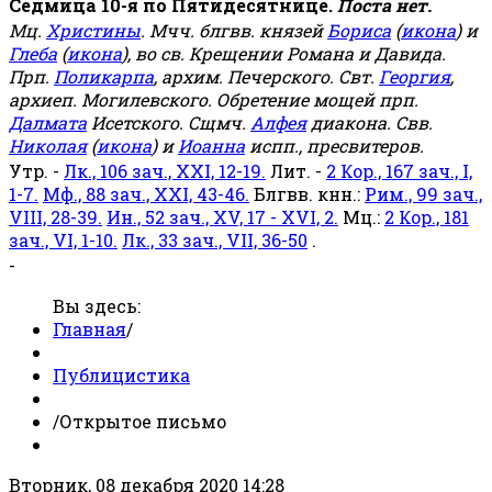
Седмица 10-я по Пятидесятнице.
Поста нет.
Мц.
Христины
. Мчч. блгвв. князей
Бориса
(
икона
) и
Глеба
(
икона
), во св. Крещении Романа и Давида.
Прп.
Поликарпа
, архим. Печерского. Свт.
Георгия
,
архиеп. Могилевского. Обретение мощей прп.
Далмата
Исетского. Сщмч.
Алфея
диакона. Свв.
Николая
(
икона
) и
Иоанна
испп., пресвитеров.
Утр. -
Лк., 106 зач., XXI, 12-19.
Лит. -
2 Кор., 167 зач., I,
1-7.
Мф., 88 зач., XXI, 43-46.
Блгвв. кнн.:
Рим., 99 зач.,
VIII, 28-39.
Ин., 52 зач., XV, 17 - XVI, 2.
Мц.:
2 Кор., 181
зач., VI, 1-10.
Лк., 33 зач., VII, 36-50
.
-
Вы здесь:
Главная
/
Публицистика
/
Открытое письмо
Вторник, 08 декабря 2020 14:28