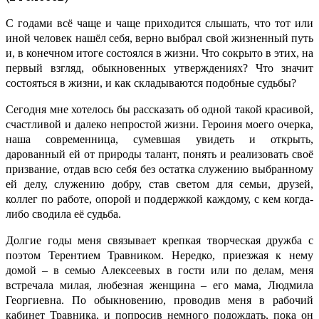
С годами всё чаще и чаще приходится слышать, что тот или
иной человек нашёл себя, верно выбрал свой жизненный путь
и, в конечном итоге состоялся в жизни. Что сокрыто в этих, на
первый взгляд, обыкновенных утверждениях? Что значит
состояться в жизни, и как складываются подобные судьбы?
Сегодня мне хотелось бы рассказать об одной такой красивой,
счастливой и далеко непростой жизни. Героиня моего очерка,
наша современница, сумевшая увидеть и открыть,
дарованный ей от природы талант, понять и реализовать своё
призвание, отдав всю себя без остатка служению выбранному
ей делу, служению добру, став светом для семьи, друзей,
коллег по работе, опорой и поддержкой каждому, с кем когда-
либо сводила её судьба.
Долгие годы меня связывает крепкая творческая дружба с
поэтом Терентием Травником. Нередко, приезжая к нему
домой – в семью Алексеевых в гости или по делам, меня
встречала милая, любезная женщина – его мама, Людмила
Георгиевна. По обыкновению, проводив меня в рабочий
кабинет Травника, и попросив немного подождать, пока он