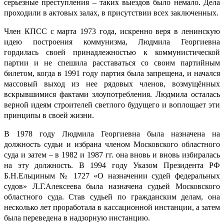
серьезные преступления – таких выездов было немало. Дела
проходили в актовых залах, в присутствии всех заключенных.
Член КПСС с марта 1973 года, искренно веря в ленинскую
идею построения коммунизма, Людмила Георгиевна
гордилась своей принадлежностью к коммунистической
партии и не спешила
расставаться со своим партийным
билетом
, когда в
1991 году партия была запрещена, и начался
массовый выход из нее рядовых членов, возмущённых
вскрывшимися фактами злоупотребления.
Людмила осталась
верной идеям строителей светлого будущего и воплощает эти
принципы в своей жизни.
В 1978 году Людмила Георгиевна была назначена на
должность судьи и избрана членом Московского областного
суда и затем – в 1982 и 1987 гг. она вновь и вновь избиралась
на эту должность. В 1994 году Указом Президента РФ
Б.Н.Ельциным № 1727
«О назначении судей федеральных
судов» Л.Г.Алексеева была назначена судьей Московского
областного суда. Став судьей по гражданским делам, она
несколько лет проработала в кассационной инстанции, а затем
была переведена в надзорную инстанцию.