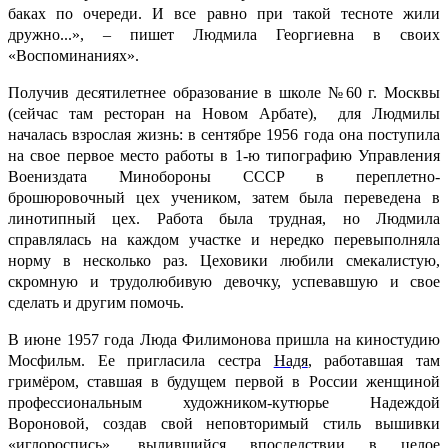
баках по очереди. И все равно при такой тесноте жили
дружно...», – пишет Людмила Георгиевна в своих
«Воспоминаниях».
Получив десятилетнее образование в школе №60 г. Москвы
(сейчас там ресторан на Новом Арбате), для Людмилы
началась взрослая жизнь: в сентябре 1956 года она поступила
на свое первое место работы в 1-ю типографию Управления
Воениздата Минобороны СССР в переплетно-
брошюровочный цех учеником, затем была переведена в
линотипный цех. Работа была трудная, но Людмила
справлялась на каждом участке и нередко перевыполняла
норму в несколько раз. Цеховики любили смекалистую,
скромную и трудолюбивую девочку, успевавшую и свое
сделать и другим помочь.
В июне 1957 года Люда Филимонова пришла на киностудию
Мосфильм. Ее пригласила сестра
Надя
, работавшая там
гримёром, ставшая в будущем первой в России женщиной
профессиональным художником-кутюрье Надеждой
Вороновой, создав свой неповторимый стиль вышивки
«иглороспись», вылившийся впоследствии в целое