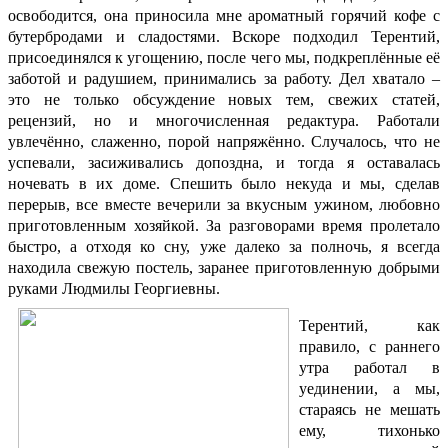
освободится, она приносила мне ароматный горячий кофе с
бутербродами и сладостями. Вскоре подходил Терентий,
присоединялся к угощению, после чего мы, подкреплённые её
заботой и радушием, принимались за работу. Дел хватало –
это не только обсуждение новых тем, свежих статей,
рецензий, но и многочисленная редактура. Работали
увлечённо, слаженно, порой напряжённо. Случалось, что не
успевали, засиживались допоздна, и тогда я оставалась
ночевать в их доме. Спешить было некуда и мы, сделав
перерыв, все вместе вечерили за вкусным ужином, любовно
приготовленным хозяйкой. За разговорами время пролетало
быстро, а отходя ко сну, уже далеко за полночь, я всегда
находила свежую постель, заранее приготовленную добрыми
руками Людмилы Георгиевны.
Терентий, как
правило, с раннего
утра работал в
уединении, а мы,
стараясь не мешать
ему, тихонько