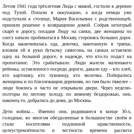
Летом 1941 года трёхлетняя Люда с мамой, гостили в деревне
под Тулой. Попали в оккупацию, а когда немцы уже
подступали к столице, Мария Васильевна с родственницей,
приняли решение о возвращении домой. Собрав нехитрый
скарб в дорогу, посадив Люду на санки, две женщины по
снегу начали пробиваться в Москву, сторонясь больших дорог.
Когда заканчивалась еда, девочку, замотанную в тряпье,
вложив ей в руки бутылку самогона, на санках оставляли
одну на большой дороге, в надежде, что кто-то подаст на
пропитание. Это срабатывало. Люди жалели маленького
ребенка, оставленного посреди дороги, давали еду – кто хлеб,
кто картошку, кто луковицу, кто молочка. Побирались
женщины и по близлежащим деревням, но там было тяжелее –
люди боялись и часто не открывали двери. Через неделю-
полторы по лютому холоду, по зимнему бездорожью, они,
наконец-то, добрались до дома, до Москвы.
Дети войны… Именно они, родившиеся в конце 30-х,
голодные, во многом обездоленные в большинстве своём и
стали носителями подлинной нравственности,
целеустремлённости и честности времени рассвета