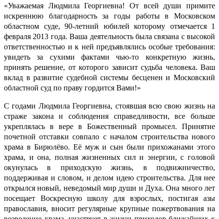
«Уважаемая Людмила Георгиевна! От всей души примите
искреннюю благодарность за годы работы в Московском
областном суде, 90-летний юбилей которому отмечается 1
февраля 2013 года. Ваша деятельность была связана с высокой
ответственностью и к ней предъявлялись особые требования:
увидеть за сухими фактами чью-то конкретную жизнь,
принять решение, от которого зависит судьба человека. Ваш
вклад в развитие судебной системы бесценен и Московский
областной суд по праву гордится Вами!»
С годами Людмила Георгиевна, стоявшая всю свою жизнь на
страже закона и соблюдения справедливости, все больше
укреплялась в вере в Божественный промысел. Принятие
почетной отставки совпало с началом строительства нового
храма в Бирюлёво. Её муж и сын были прихожанами этого
храма, и она, полная жизненных сил и энергии, с головой
окунулась в приходскую жизнь, в подвижничество,
поддерживая и словом, и делом идею строительства. Для нее
открылся новый, неведомый мир души и Духа. Она много лет
посещает Воскресную школу для взрослых, постигая азы
православия, вносит регулярные крупные пожертвования на
возведение храма, участвует в жизни приходов ближайших к