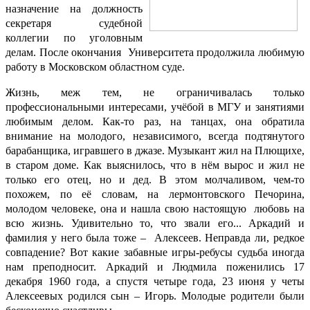
назначение на должность
секретаря судебной
коллегии по уголовным
делам. После окончания Университета продолжила любимую
работу в Московском областном суде.
Жизнь, меж тем, не ограничивалась только
профессиональными интересами, учёбой в МГУ и занятиями
любимым делом. Как-то раз, на танцах, она обратила
внимание на молодого, независимого, всегда подтянутого
барабанщика, игравшего в джазе. Музыкант жил на Плющихе,
в старом доме. Как выяснилось, что в нём вырос и жил не
только его отец, но и дед. В этом молчаливом, чем-то
похожем, по её словам, на лермонтовского Печорина,
молодом человеке, она и нашла свою настоящую любовь на
всю жизнь. Удивительно то, что звали его... Аркадий и
фамилия у него была тоже – Алексеев. Неправда ли, редкое
совпадение? Вот какие забавные игры-ребусы судьба иногда
нам преподносит. Аркадий и Людмила поженились 17
декабря 1960 года, а спустя четыре года, 23 июня у четы
Алексеевых родился сын – Игорь.
Молодые родители были