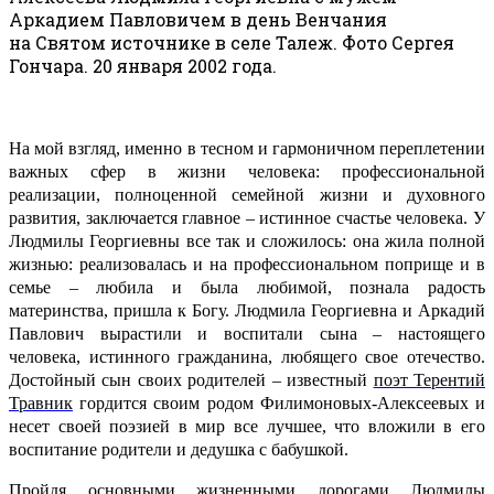
Аркадием Павловичем в день Венчания
на Святом источнике в селе Талеж. Фото Сергея
Гончара. 20 января 2002 года.
На мой взгляд, именно в тесном и гармоничном переплетении
важных сфер в жизни человека: профессиональной
реализации, полноценной семейной жизни и духовного
развития, заключается главное – истинное счастье человека. У
Людмилы Георгиевны все так и сложилось: она жила полной
жизнью: реализовалась и на профессиональном поприще и в
семье – любила и была любимой, познала радость
материнства, пришла к Богу. Людмила Георгиевна и Аркадий
Павлович вырастили и воспитали сына – настоящего
человека, истинного гражданина, любящего свое отечество.
Достойный сын своих родителей – известный
поэт Терентий
Травник
гордится своим родом Филимоновых-Алексеевых и
несет своей поэзией в мир все лучшее, что вложили в его
воспитание родители и дедушка с бабушкой.
Пройдя основными жизненными дорогами Людмилы