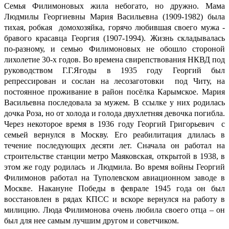
Семья Филимоновых жила небогато, но дружно. Мама
Людмилы Георгиевны Мария Васильевна (1909-1982) была
тихая, робкая домохозяйка, горячо любившая своего мужа -
бравого красавца Георгия (1907-1994). Жизнь складывалась
по-разному, и семью Филимоновых не обошло стороной
лихолетие 30-х годов. Во времена свирепствования НКВД под
руководством Г.Г.Ягоды в 1935 году Георгий был
репрессирован и сослан на лесозаготовки под Читу, на
постоянное проживание в район посёлка Карымское. Мария
Васильевна последовала за мужем. В ссылке у них родилась
дочка Роза, но от холода и голода двухлетняя девочка погибла.
Через некоторое время в 1936 году Георгий Григорьевич с
семьей вернулся в Москву. Его реабилитация длилась в
течение последующих десяти лет. Сначала он работал на
строительстве станции метро Маяковская, открытой в 1938, в
этом же году родилась и Людмила. Во время войны Георгий
Филимонов работал на Туполевском авиационном заводе в
Москве. Накануне Победы в феврале 1945 года он был
восстановлен в рядах КПСС и вскоре вернулся на работу в
милицию. Люда Филимонова очень любила своего отца – он
был для нее самым лучшим другом и советчиком.