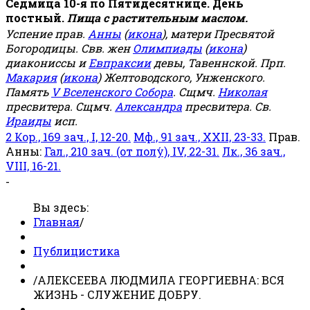
Седмица 10-я по Пятидесятнице. День
постный.
Пища с растительным маслом.
Успение прав.
Анны
(
икона
), матери Пресвятой
Богородицы. Свв. жен
Олимпиады
(
икона
)
диакониссы и
Евпраксии
девы, Тавеннской. Прп.
Макария
(
икона
) Желтоводского, Унженского.
Память
V Вселенского Собора
. Сщмч.
Николая
пресвитера. Сщмч.
Александра
пресвитера. Св.
Ираиды
исп.
2 Кор., 169 зач., I, 12-20.
Мф., 91 зач., XXII, 23-33.
Прав.
Анны:
Гал., 210 зач. (от полу́), IV, 22-31.
Лк., 36 зач.,
VIII, 16-21.
-
Вы здесь:
Главная
/
Публицистика
/
АЛЕКСЕЕВА ЛЮДМИЛА ГЕОРГИЕВНА: ВСЯ
ЖИЗНЬ - СЛУЖЕНИЕ ДОБРУ.