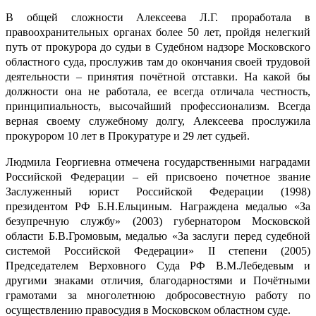
В общей сложности Алексеева Л.Г. проработала в
правоохранительных органах более 50 лет, пройдя нелегкий
путь от прокурора до судьи в Судебном надзоре Московского
областного суда, прослужив там до окончания своей трудовой
деятельности – принятия почётной отставки. На какой бы
должности она не работала, ее всегда отличала честность,
принципиальность, высочайший профессионализм. Всегда
верная своему служебному долгу, Алексеева прослужила
прокурором 10 лет в Прокуратуре и 29 лет судьей.
Людмила Георгиевна отмечена государственными наградами
Российской Федерации – ей присвоено почетное звание
Заслуженный юрист Российской Федерации (1998)
президентом РФ Б.Н.Ельциным. Награждена медалью «За
безупречную службу» (2003) губернатором Московской
области Б.В.Громовым, медалью «За заслуги перед судебной
системой Российской Федерации» II степени (2005)
Председателем Верховного Суда РФ В.М.Лебедевым и
другими знаками отличия, благодарностями и Почётными
грамотами за многолетнюю добросовестную работу по
осуществлению правосудия в Московском областном суде.