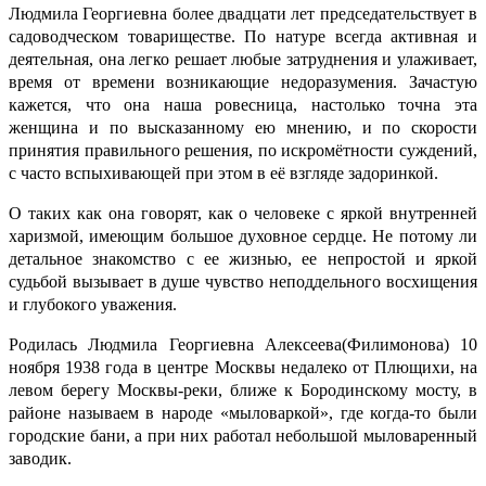
Людмила Георгиевна более двадцати лет председательствует в
садоводческом товариществе. По натуре всегда активная и
деятельная, она легко решает любые затруднения и улаживает,
время от времени возникающие недоразумения. Зачастую
кажется, что она наша ровесница, настолько точна эта
женщина и по высказанному ею мнению, и по скорости
принятия правильного решения, по искромётности суждений,
с часто вспыхивающей при этом в её взгляде задоринкой.
О таких как она говорят, как о человеке с яркой внутренней
харизмой, имеющим большое духовное сердце. Не потому ли
детальное знакомство с ее жизнью, ее непростой и яркой
судьбой вызывает в душе чувство неподдельного восхищения
и глубокого уважения.
Родилась Людмила Георгиевна Алексеева(Филимонова) 10
ноября 1938 года в центре Москвы недалеко от Плющихи, на
левом берегу Москвы-реки, ближе к Бородинскому мосту, в
районе называем в народе «мыловаркой», где когда-то были
городские бани, а при них работал небольшой мыловаренный
заводик.