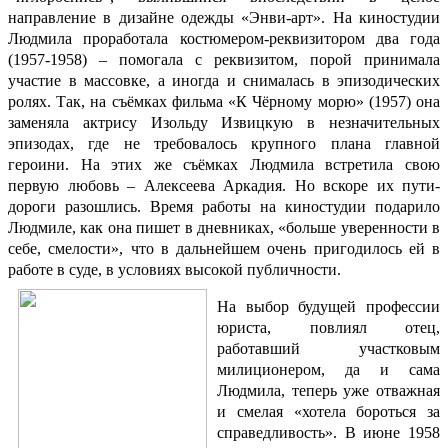
направление в дизайне одежды «Энви-арт». На киностудии
Людмила проработала костюмером-реквизитором два года
(1957-1958) – помогала с реквизитом, порой принимала
участие в массовке, а иногда и снималась в эпизодических
ролях. Так, на съёмках фильма «К Чёрному морю» (1957) она
заменяла актрису Изольду Извицкую в незначительных
эпизодах, где не требовалось крупного плана главной
героини. На этих же съёмках Людмила встретила свою
первую любовь – Алексеева Аркадия. Но вскоре их пути-
дороги разошлись. В
ремя работы на киностудии подарило
Людмиле, как она пишет в дневниках, «больше уверенности в
себе, смелости», что в дальнейшем очень пригодилось ей в
работе в суде, в условиях высокой публичности.
На выбор будущей профессии
юриста, повлиял отец,
работавший участковым
милиционером, да и сама
Людмила, теперь уже отважная
и смелая «хотела бороться за
справедливость».
В июне 1958