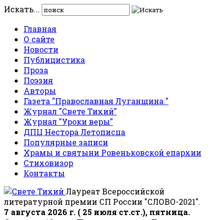
Искать...
Главная
О сайте
Новости
Публицистика
Проза
Поэзия
Авторы
Газета "Православная Луганщина "
Журнал "Свете Тихий"
Журнал "Уроки веры"
ДПЦ Нестора Летописца
Популярные записи
Храмы и святыни Ровеньковской епархии
Стиховизор
Контакты
Лауреат Всероссийской
литературной премии СП России "СЛОВО-2021".
7 августа 2026 г. ( 25 июля ст.ст.), пятница.