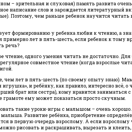
ном – зрительная и слуховая) память развита очень 
ное написание слов и зарождается литературный вку
). Поэтому, чем раньше ребенок научится читать и
вует формированию у ребенка любви к чтению, а зна
я примерно лет в пять-шесть, если ребенок к тому в
ть речь?
е чтение, одного умения читать не достаточно. Для
регулярное совместное чтение (когда взрослые читаю
игой.
че, чем лет в пять-шесть (по своему опыту знаю). М
рушка», и ребёнку, как правило, интересно всё, о ч
ший брат или сестра), кому нравится заниматься с 
ие грамоте ему может показаться просто скучным.
вать такие уроки-игры с малышом – очень хорошо. Е
я малыша. Развитие ребёнка, приобретение определён
ся в первую очередь взрослому. А если взрослому ч
 можно рисовать и раскрашивать, вырезать и клеить, 