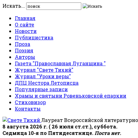
Искать...
Главная
О сайте
Новости
Публицистика
Проза
Поэзия
Авторы
Газета "Православная Луганщина "
Журнал "Свете Тихий"
Журнал "Уроки веры"
ДПЦ Нестора Летописца
Популярные записи
Храмы и святыни Ровеньковской епархии
Стиховизор
Контакты
Лауреат Всероссийской литературно
8 августа 2026 г. ( 26 июля ст.ст.), суббота.
Седмица 10-я по Пятидесятнице.
Поста нет.