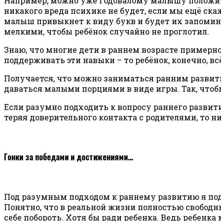
Например, можно уже годовалому малышу положить
никакого вреда психике не будет, если мы ещё ска
малыш привыкнет к виду букв и будет их запоми
мелкими, чтобы ребёнок случайно не проглотил.
Знаю, что многие дети в раннем возрасте примерно
поддерживать эти навыки – то ребёнок, конечно, в
Получается, что можно заниматься ранним развит
даваться малыми порциями в виде игры. Так, чтоб
Если разумно подходить к вопросу раннего развит
теряя доверительного контакта с родителями, то н
Гонки за победами и достижениями…
Под разумным подходом к раннему развитию я под
Понятно, что в реальной жизни полностью свободн
себе побороть. Хотя бы ради ребенка. Ведь ребенка