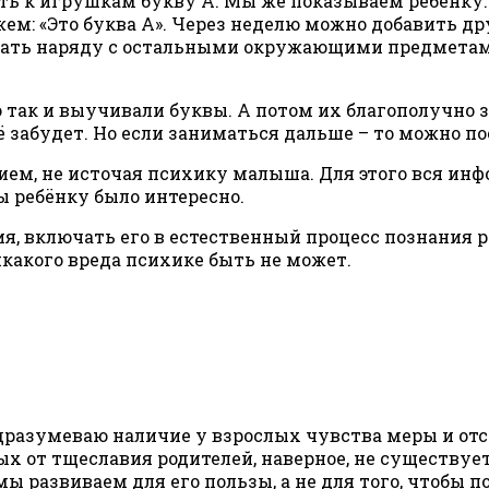
 к игрушкам букву А. Мы же показываем ребёнку: «
жем: «Это буква А». Через неделю можно добавить др
нать наряду с остальными окружающими предметам
 так и выучивали буквы. А потом их благополучно з
сё забудет. Но если заниматься дальше – то можно 
ием, не источая психику малыша. Для этого вся ин
ы ребёнку было интересно.
ия, включать его в естественный процесс познания 
икакого вреда психике быть не может.
разумеваю наличие у взрослых чувства меры и отс
ых от тщеславия родителей, наверное, не существуе
 мы развиваем для его пользы, а не для того, чтобы 