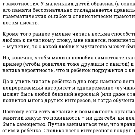
грамотности». У маленьких детей образная (в основ
его памяти бессознательно откладывается правиль
грамматических ошибок и стилистически грамотные
потом писать.
Кроме того раннее умение читать весьма способст
любовь к печатному слову, мне кажется, появляетс
– мучение, то о какой любви к мучителю может бы
Но, конечно, чтобы малыш полюбил самостоятельно
пример (чтобы родители тоже дружили с книгой) и 
велика вероятность, что и ребёнок подружится с кн
Да и учить читать ребёнка в два года намного лег
непререкаемый авторитет и одновременно «лучшая иг
может быть любой близкий взрослый (или даже стар
появится много других интересов, и тогда обучен
Поэтому если есть желание и возможность организо
занятий какую-то повинность – ни для себя, ни дл
быть самоцелью. Лучше заниматься тем, что нравит
этим и ребёнка. Столько всего интересного вокруг: