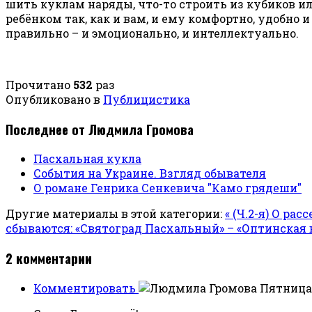
шить куклам наряды, что-то строить из кубиков ил
ребёнком так, как и вам, и ему комфортно, удобно
правильно – и эмоционально, и интеллектуально.
Прочитано
532
раз
Опубликовано в
Публицистика
Последнее от Людмила Громова
Пасхальная кукла
События на Украине. Взгляд обывателя
О романе Генрика Сенкевича "Камо грядеши"
Другие материалы в этой категории:
« (Ч.2-я) О р
сбываются: «Святоград Пасхальный» – «Оптинская в
2
комментарии
Комментировать
Пятница,