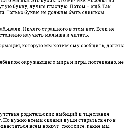
Это мишка. Это кубик. Это мячик». Абсолютно
угую букву, лучше гласную. Потом – ещё. Так
и. Только буквы не должны быть слишком
абывали. Ничего страшного в этом нет. Если не
постепенно научить малыша и читать.
формация, которую мы хотим ему сообщить, должна
ребёнком окружающего мира и игры постепенно, не
утствие родительских амбиций и тщеславия.
т. Но нужно всеми силами души стараться его в
похвастаться всем вокруг: смотрите, какие мы