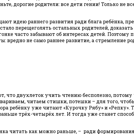
ьте, дорогие родители: все дети гении! Только не вс
ют идею раннего развития ради блага ребёнка, пр
 стало перещеголять остальных родителей, доказать 
гонке часто забывают об интересах детей. Поэтому п
ы: вредно не само раннее развитие, а стремление р
 что двухлеток учить чтению бесполезно, потому ч
ариваем, читаем стишки, потешки – для того, чтобы
тора ребёнку уже читают «Курочку Рябу» и «Репку».
раньше трёх-четырёх лет. И тогда уже станет способ
нка читать как можно раньше, – ради формирования