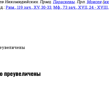
еев Никомидийских. Прмц.
Параскевы
. Прп.
Моисея
(
ик
яд.:
Рим., 119 зач., XV, 30-33.
Мф., 73 зач., XVII, 24 - XVIII,
реувеличены
ко преувеличены