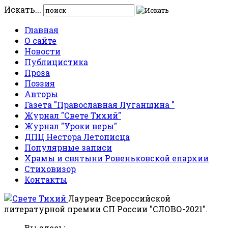
Искать...
Главная
О сайте
Новости
Публицистика
Проза
Поэзия
Авторы
Газета "Православная Луганщина "
Журнал "Свете Тихий"
Журнал "Уроки веры"
ДПЦ Нестора Летописца
Популярные записи
Храмы и святыни Ровеньковской епархии
Стиховизор
Контакты
Лауреат Всероссийской
литературной премии СП России "СЛОВО-2021".
Вы здесь: