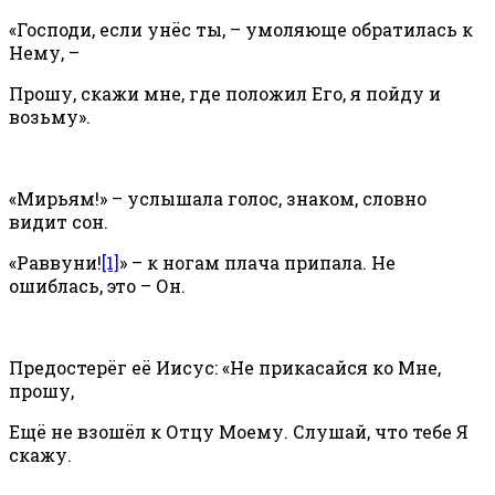
«Господи, если унёс ты, – умоляюще обратилась к
Нему, –
Прошу, скажи мне, где положил Его, я пойду и
возьму».
«Мирьям!» – услышала голос, знаком, словно
видит сон.
«Раввуни!
[1]
» – к ногам плача припала. Не
ошиблась, это – Он.
Предостерёг её Иисус: «Не прикасайся ко Мне,
прошу,
Ещё не взошёл к Отцу Моему. Слушай, что тебе Я
скажу.