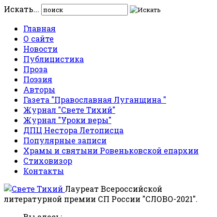
Искать...
Главная
О сайте
Новости
Публицистика
Проза
Поэзия
Авторы
Газета "Православная Луганщина "
Журнал "Свете Тихий"
Журнал "Уроки веры"
ДПЦ Нестора Летописца
Популярные записи
Храмы и святыни Ровеньковской епархии
Стиховизор
Контакты
Лауреат Всероссийской
литературной премии СП России "СЛОВО-2021".
Вы здесь: