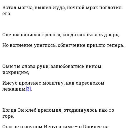
Встал молча, вышел Иуда, ночной мрак поглотил
его.
Сперва нависла тревога, когда закрылась дверь,
Но волнение улеглось, облегчение пришло теперь.
Омыты снова руки, залюбовались вином
искрящим,
Иисус произнёс молитву, над опресноком
лежащим
[3]
.
Когда Он хлеб преломил, отодвинулось как-то
горе,
Они не в ночном Иерусалиме – в Галилее на