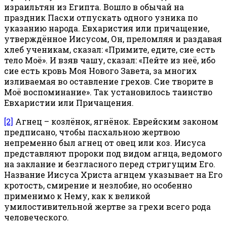
израильтян из Египта. Вошло в обычай на
праздник Пасхи отпускать одного узника по
указанию народа. Евхаристия или причащение,
утверждённое Иисусом, Он, преломляя и раздавая
хлеб ученикам, сказал: «Примите, едите, сие есть
тело Моё». И взяв чашу, сказал: «Пейте из неё, ибо
сие есть кровь Моя Нового Завета, за многих
изливаемая во оставление грехов. Сие творите в
Моё воспоминание». Так установилось таинство
Евхаристии или Причащения.
[2]
Агнец – козлёнок, ягнёнок. Еврейским законом
предписано, чтобы пасхальною жертвою
непременно был агнец от овец или коз. Иисуса
представляют пророки под видом агнца, ведомого
на заклание и безгласного перед стригущим Его.
Название Иисуса Христа агнцем указывает на Его
кротость, смирение и незлобие, но особенно
применимо к Нему, как к великой
умилостивительной жертве за грехи всего рода
человеческого.