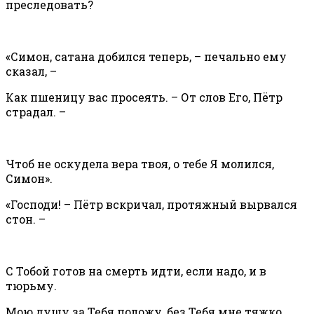
преследовать?
«Симон, сатана добился теперь, – печально ему
сказал, –
Как пшеницу вас просеять. – От слов Его, Пётр
страдал. –
Чтоб не оскудела вера твоя, о тебе Я молился,
Симон».
«Господи! – Пётр вскричал, протяжный вырвался
стон. –
С Тобой готов на смерть идти, если надо, и в
тюрьму.
Мою душу за Тебя положу, без Тебя мне тяжко