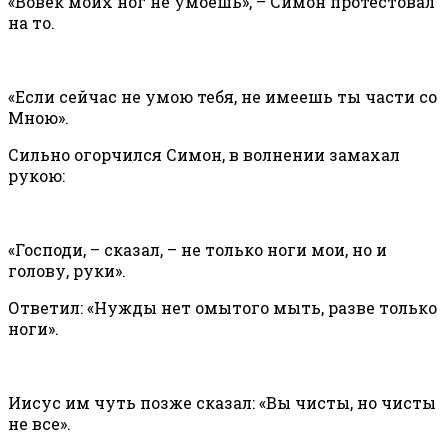
«Вовек моих ног не умоешь», – Симон протестовал
на то.
«Если сейчас не умою тебя, не имеешь ты части со
Мною».
Сильно огорчился Симон, в волнении замахал
рукою:
«Господи, – сказал, – не только ноги мои, но и
голову, руки».
Ответил: «Нужды нет омытого мыть, разве только
ноги».
Иисус им чуть позже сказал: «Вы чисты, но чисты
не все».