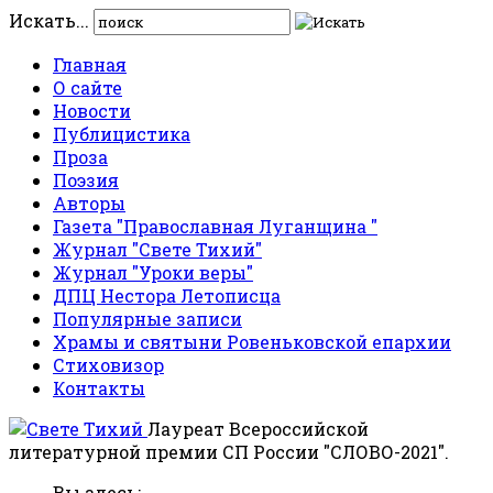
Искать...
Главная
О сайте
Новости
Публицистика
Проза
Поэзия
Авторы
Газета "Православная Луганщина "
Журнал "Свете Тихий"
Журнал "Уроки веры"
ДПЦ Нестора Летописца
Популярные записи
Храмы и святыни Ровеньковской епархии
Стиховизор
Контакты
Лауреат Всероссийской
литературной премии СП России "СЛОВО-2021".
Вы здесь: