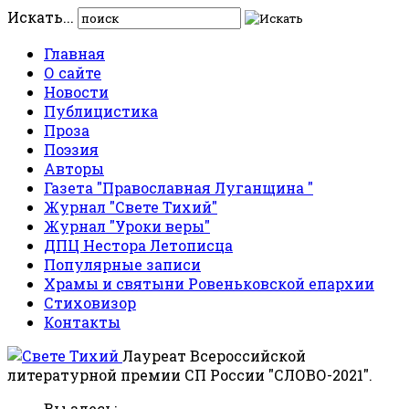
Искать...
Главная
О сайте
Новости
Публицистика
Проза
Поэзия
Авторы
Газета "Православная Луганщина "
Журнал "Свете Тихий"
Журнал "Уроки веры"
ДПЦ Нестора Летописца
Популярные записи
Храмы и святыни Ровеньковской епархии
Стиховизор
Контакты
Лауреат Всероссийской
литературной премии СП России "СЛОВО-2021".
Вы здесь: