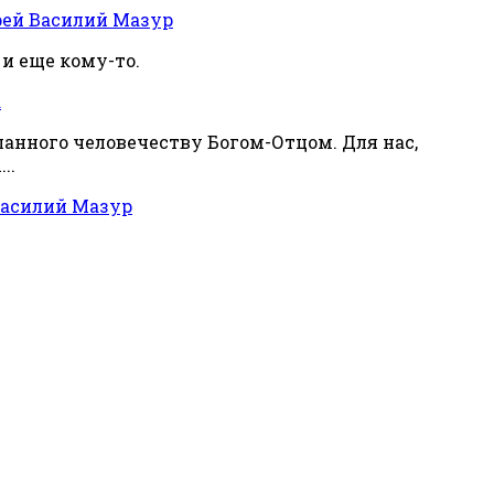
ей Василий Мазур
 и еще кому-то.
а
сланного человечеству Богом-Отцом. Для нас,
..
Василий Мазур