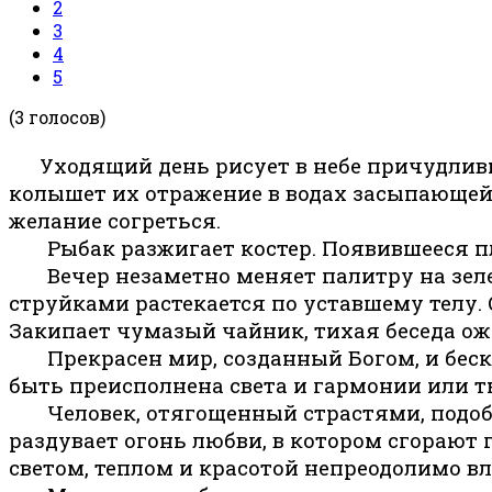
2
3
4
5
(3 голосов)
Уходящий день рисует в небе причудлив
колышет их отражение в водах засыпающей
желание согреться.
Рыбак разжигает костер. Появившееся пл
Вечер незаметно меняет палитру на зелен
струйками растекается по уставшему телу. О
Закипает чумазый чайник, тихая беседа ож
Прекрасен мир, созданный Богом, и бескон
быть преисполнена света и гармонии или т
Человек, отягощенный страстями, подобен
раздувает огонь любви, в котором сгорают
светом, теплом и красотой непреодолимо вле