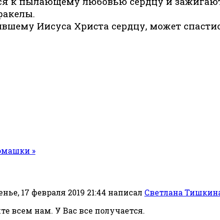
к пылающему любовью сердцу и зажигают о
факелы.
ившему Иисуса Христа сердцу, может спасти
омашки »
нье, 17 февраля 2019 21:44
написал
Светлана Тишкин
те всем нам. У Вас все получается.