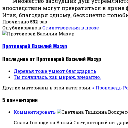
Множество заблудших душ устремляются 
впоследствии могут превратиться в яркие 
Итак, благодаря одному, бесконечно полюб
Прочитано
532
раз
Опубликовано в
Стихотворения в прозе
Протоиерей Василий Мазур
Последнее от Протоиерей Василий Мазур
Деревья тоже умеют благодарить
Ты появилась, как мираж, внезапно.
Другие материалы в этой категории:
« Проповедь
Р
5
комментарии
Комментировать
Воскресе
Спаси Господи за Божий Свет, который вы дари