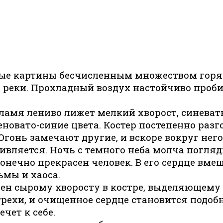
ые картины бесчисленным множеством горяч
 реки. Прохладный воздух настойчиво проби
амя лениво лижет мелкий хворост, синеват
овато-синие цвета. Костер постепенно разг
гонь замечают другие, и вскоре вокруг него 
ивляется. Ночь с темного неба молча погля
ечно прекрасен человек. В его сердце вмещ
ьмы и хаоса.
 сырому хворосту в костре, выделяющему м
 грехи, и очищенное сердце становится подо
чет к себе.