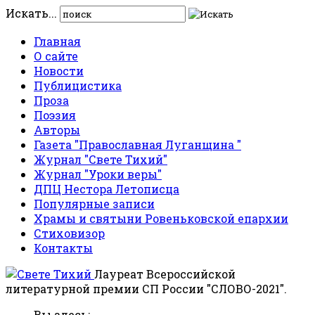
Искать...
Главная
О сайте
Новости
Публицистика
Проза
Поэзия
Авторы
Газета "Православная Луганщина "
Журнал "Свете Тихий"
Журнал "Уроки веры"
ДПЦ Нестора Летописца
Популярные записи
Храмы и святыни Ровеньковской епархии
Стиховизор
Контакты
Лауреат Всероссийской
литературной премии СП России "СЛОВО-2021".
Вы здесь: