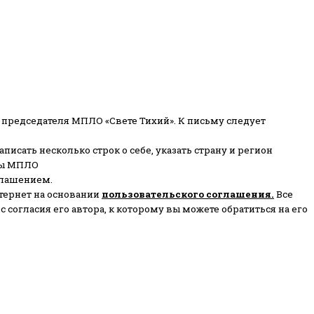
 председателя МПЛО «Свете Тихий».
К письму следует
писать несколько строк о себе, указать страну и регион
ены МПЛО
глашением.
тернет на основании
пользовательского соглашени
я
.
Все
согласия его автора, к которому вы можете обратиться на его