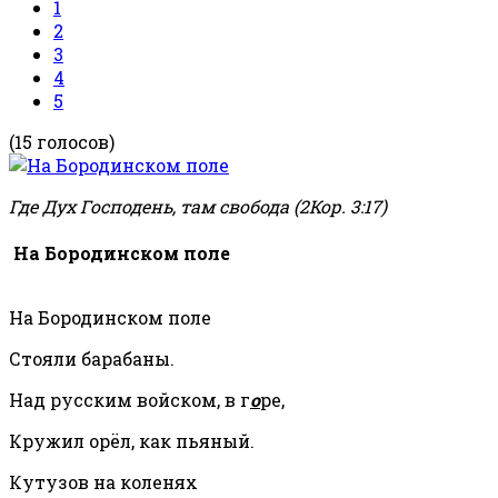
1
2
3
4
5
(15 голосов)
Где Дух Господень, там свобода (2Кор. 3:17)
На Бородинском поле
На Бородинском поле
Стояли барабаны.
Над русским войском, в г
о
ре,
Кружил орёл, как пьяный.
Кутузов на коленях