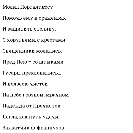
Молил Портаит
и
ссу
Помочь ему в сраженьях
И защитить столицу.
С хоругвями, с крестами
Священники молились.
Пред Нею – со штыками
Гусары преклонились…
И полосою чистой
На небе грозном, мрачном
Надежда от Пречистой
Легла, как путь удачи.
Захватчиков-французов