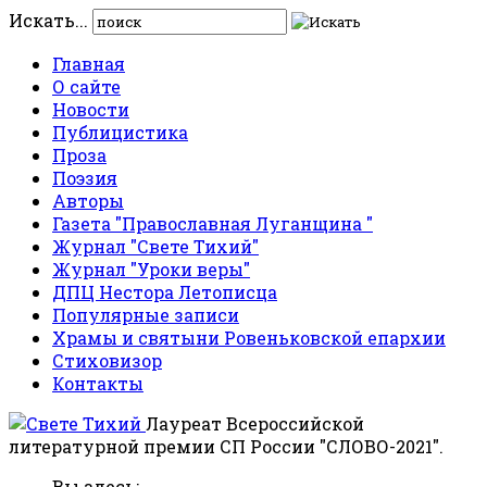
Искать...
Главная
О сайте
Новости
Публицистика
Проза
Поэзия
Авторы
Газета "Православная Луганщина "
Журнал "Свете Тихий"
Журнал "Уроки веры"
ДПЦ Нестора Летописца
Популярные записи
Храмы и святыни Ровеньковской епархии
Стиховизор
Контакты
Лауреат Всероссийской
литературной премии СП России "СЛОВО-2021".
Вы здесь: