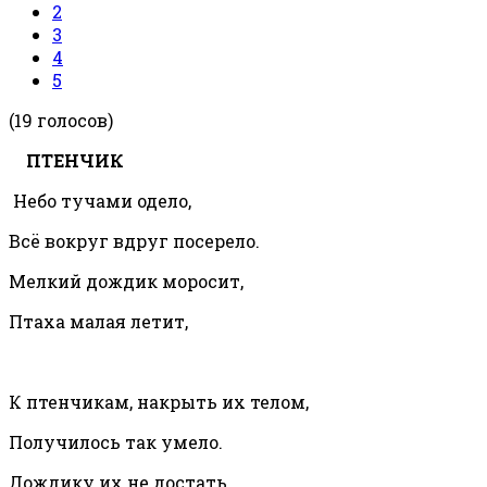
2
3
4
5
(19 голосов)
ПТЕНЧИК
Небо тучами одело,
Всё вокруг вдруг посерело.
Мелкий дождик моросит,
Птаха малая летит,
К птенчикам, накрыть их телом,
Получилось так умело.
Дождику их не достать,