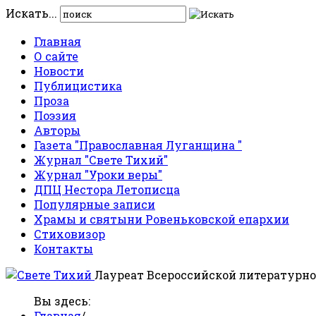
Искать...
Главная
О сайте
Новости
Публицистика
Проза
Поэзия
Авторы
Газета "Православная Луганщина "
Журнал "Свете Тихий"
Журнал "Уроки веры"
ДПЦ Нестора Летописца
Популярные записи
Храмы и святыни Ровеньковской епархии
Стиховизор
Контакты
Лауреат Всероссийской литературно
Вы здесь:
Главная
/