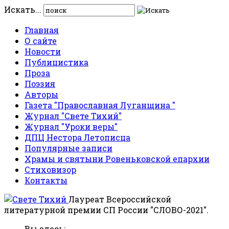
Искать...
Главная
О сайте
Новости
Публицистика
Проза
Поэзия
Авторы
Газета "Православная Луганщина "
Журнал "Свете Тихий"
Журнал "Уроки веры"
ДПЦ Нестора Летописца
Популярные записи
Храмы и святыни Ровеньковской епархии
Стиховизор
Контакты
Лауреат Всероссийской
литературной премии СП России "СЛОВО-2021".
Вы здесь: