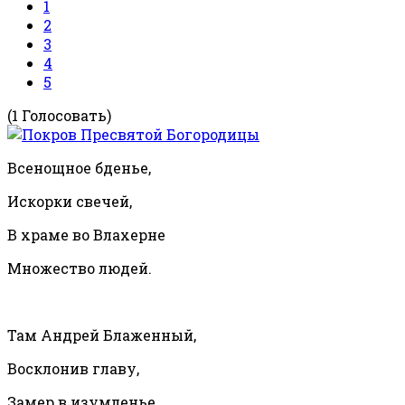
1
2
3
4
5
(1 Голосовать)
Всенощное бденье,
Искорки свечей,
В храме во Влахерне
Множество людей.
Там Андрей Блаженный,
Восклонив главу,
Замер в изумленье,