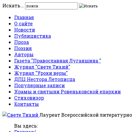
Искать...
Главная
О сайте
Новости
Публицистика
Проза
Поэзия
Авторы
Газета "Православная Луганщина "
Журнал "Свете Тихий"
Журнал "Уроки веры"
ДПЦ Нестора Летописца
Популярные записи
Храмы и святыни Ровеньковской епархии
Стиховизор
Контакты
Лауреат Всероссийской литературно
Вы здесь:
Главная
/