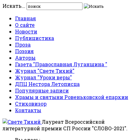
Искать...
Главная
О сайте
Новости
Публицистика
Проза
Поэзия
Авторы
Газета "Православная Луганщина "
Журнал "Свете Тихий"
Журнал "Уроки веры"
ДПЦ Нестора Летописца
Популярные записи
Храмы и святыни Ровеньковской епархии
Стиховизор
Контакты
Лауреат Всероссийской
литературной премии СП России "СЛОВО-2021".
Вы здесь: