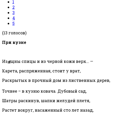
1
2
3
4
5
(13 голосов)
При кузне
Из
я
щны спицы и из черной кожи верх… —
Карета, распряженная, стоит у врат,
Раскрытых в прочный дом из лиственных дерев,
Точнее – в кузню ковача. Дубовый сад,
Шатры раскинув, шапки желудей плетя,
Растет вокруг, насаженный сто лет назад,