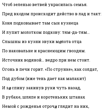
Чтоб зеленью ветвей украсилась семья.
Пред входом происходит действо в лад и такт:
Коня подковывает там сын кузнеца
И лупит молотком подкову: тям-да-тям…
Слышны из кузни звуки м
о
лота отца
По наковальне и краснеющим гвоздям.
Источник водяной… ведро при нем стоит.
Огонь в печи горит. «По струнке», как солдат,
Под дубом (иже тень дает как малахит)
И з
а
спину закинув руки чуть назад,
В рубахе, шляпе и коротеньких штанах
Немой с рожденья отроч
а
глядит на них,