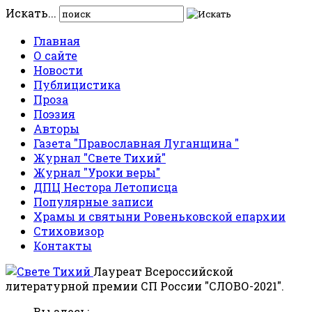
Искать...
Главная
О сайте
Новости
Публицистика
Проза
Поэзия
Авторы
Газета "Православная Луганщина "
Журнал "Свете Тихий"
Журнал "Уроки веры"
ДПЦ Нестора Летописца
Популярные записи
Храмы и святыни Ровеньковской епархии
Стиховизор
Контакты
Лауреат Всероссийской
литературной премии СП России "СЛОВО-2021".
Вы здесь: