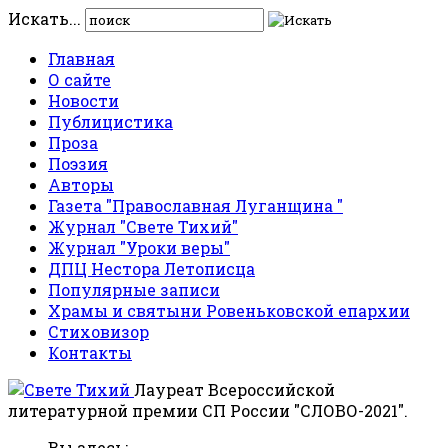
Искать...
Главная
О сайте
Новости
Публицистика
Проза
Поэзия
Авторы
Газета "Православная Луганщина "
Журнал "Свете Тихий"
Журнал "Уроки веры"
ДПЦ Нестора Летописца
Популярные записи
Храмы и святыни Ровеньковской епархии
Стиховизор
Контакты
Лауреат Всероссийской
литературной премии СП России "СЛОВО-2021".
Вы здесь: