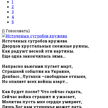
1
2
3
4
5
(1 Голосовать)
Источеных сугробов кружева
Дворцов хрустальных снежные руины,
Как радуют весной эти картины.
Еще одна закончилась зима...
Напрасно вьюгами пугает март,
Страшней события на Украине,
Донбасс , Луганск —свободные отныне,
Но опаляет всех войны азарт...
Как будет после? Что сейчас гадать,
Сейчас война страшит и ужасает,
Молитва пусть мне сердце умиряет,
Лишь Бог нам утешенье может дать.