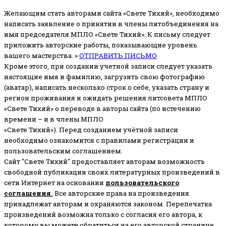
Желающим стать авторами сайта «Свете Тихий», необходимо
написать заявление о принятии в члены литобъединения на
имя председателя МПЛО «Свете Тихий».
К письму следует
приложить авторские работы, показывающие уровень
вашего мастерства. »
ОТПРАВИТЬ ПИСЬМО
Кроме этого, при создании учетной записи следует указать
настоящие имя и фамилию, загрузить свою фотографию
(аватар), написать несколько строк о себе, указать страну и
регион проживания и ожидать решения литсовета МПЛО
«Свете Тихий» о переводе в авторы сайта (по истечению
времени – и в члены МПЛО
«Свете Тихий»). Перед созданием учётной записи
необходимо ознакомится с правилами регистрации и
пользовательским соглашением.
Сайт "Свете Тихий" предоставляет авторам возможность
свободной публикации своих литературных произведений в
сети Интернет на основании
пользовательского
соглашени
я
.
Все авторские права на произведения
принадлежат авторам и охраняются законом.
Перепечатка
произведений возможна только с согласия его автора, к
которому вы можете обратиться на его авторской странице.