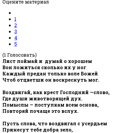
Оцените материал
1
2
3
4
5
(1 Голосовать)
Лист поймай и думай о хорошем
Вон ложиться сколько их у ног
Каждый предан только воле Божей
Чтоб отцветши он воскреснуть мог.
Воздвигай, как крест Господний —слово,
Где души животворящей дух.
Помыслы — поступкам всем основа,
Повторяй почаще это вслух.
Пусть слова, что воздвигал с усердьем
Принесут тебе добра зело,