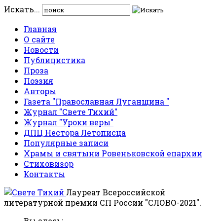
Искать...
Главная
О сайте
Новости
Публицистика
Проза
Поэзия
Авторы
Газета "Православная Луганщина "
Журнал "Свете Тихий"
Журнал "Уроки веры"
ДПЦ Нестора Летописца
Популярные записи
Храмы и святыни Ровеньковской епархии
Стиховизор
Контакты
Лауреат Всероссийской
литературной премии СП России "СЛОВО-2021".
Вы здесь: